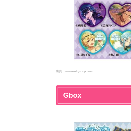
www.enskyshop.com
Gbox