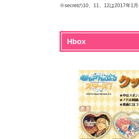
※secretの10、11、12は2017
Hbox