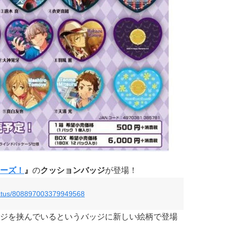
ーズ！
』
の
クッションバッジ
が登場！
status/808897003379949568
ジを挟んでいるというバッジに新しい絵柄で登場