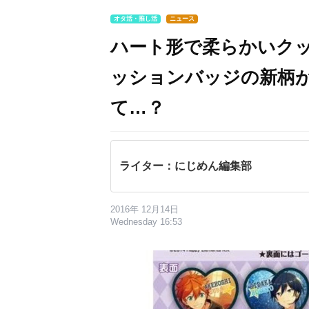
オタ活・推し活
ニュース
ハート形で柔らかいク
ッションバッジの新柄
て…？
ライター：にじめん編集部
2016年 12月14日
Wednesday 16:53