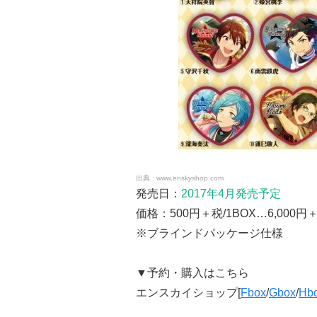
www.enskyshop.com
発売日：
2017年4月発売予定
価格：500円＋税/1BOX…6,000円
※ブラインドパッケージ仕様
▼予約・購入はこちら
エンスカイショップ[
Fbox
/
Gbox
/
Hb