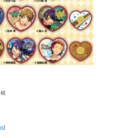
＋税
ox
]