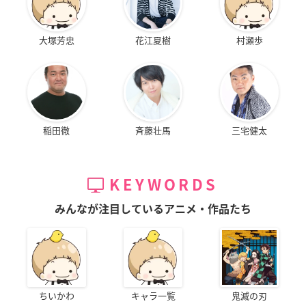
大塚芳忠
花江夏樹
村瀬歩
稲田徹
斉藤壮馬
三宅健太
KEYWORDS
みんなが注目しているアニメ・作品たち
ちいかわ
キャラ一覧
鬼滅の刃