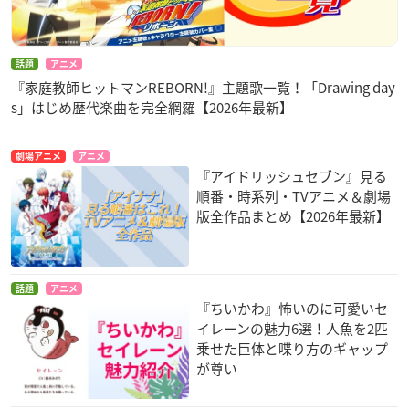
話題
アニメ
『家庭教師ヒットマンREBORN!』主題歌一覧！「Drawing day
s」はじめ歴代楽曲を完全網羅【2026年最新】
劇場アニメ
アニメ
『アイドリッシュセブン』見る
順番・時系列・TVアニメ＆劇場
版全作品まとめ【2026年最新】
話題
アニメ
『ちいかわ』怖いのに可愛いセ
イレーンの魅力6選！人魚を2匹
乗せた巨体と喋り方のギャップ
が尊い