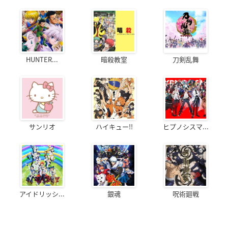
HUNTER...
暗殺教室
刀剣乱舞
サンリオ
ハイキュー!!
ヒプノシスマ...
アイドリッシ...
銀魂
呪術廻戦