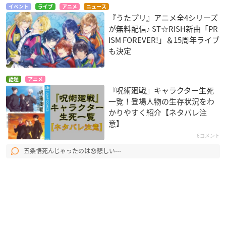
イベント
ライブ
アニメ
ニュース
『うたプリ』アニメ全4シリーズ
が無料配信♪ ST☆RISH新曲「PR
ISM FOREVER!」＆15周年ライブ
も決定
話題
アニメ
『呪術廻戦』キャラクター生死
一覧！登場人物の生存状況をわ
かりやすく紹介【ネタバレ注
意】
6コメント
五条悟死んじゃったのは😞悲しい⋯