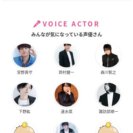
VOICE ACTOR
みんなが気になっている声優さん
宮野真守
鈴村健一
森川智之
下野紘
速水奨
諏訪部順一