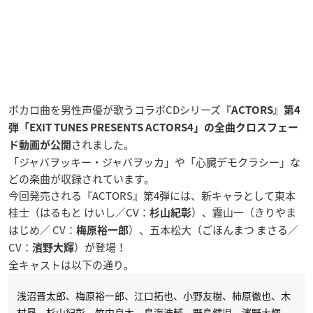
ボカロ曲を男性声優が歌うコラボCDシリーズ
『ACTORS』第4
弾「EXIT TUNES PRESENTS ACTORS4」の全曲クロスフェー
されました。
ド動画が公開
「ジャバヲッキー・ジャバヲッカ」や「心臓デモクラシー」な
どの楽曲が収録されています。
今回発売される『ACTORS』第4弾には、新キャラとして東本
桂士（はるもと けいし／CV：
）、霧山一（きりやま
杉山紀彰
はじめ／ CV：
）、五本松大（ごほんまつ まさる／
梅原裕一郎
CV：
）が登場！
濱野大輝
全キャストは以下の通り。
浅沼晋太郎、梅原裕一郎、江口拓也、小野友樹、柿原徹也、木
村昴、杉山紀彰、竹内良太、鳥海浩輔、野島健児、濱野大輝、