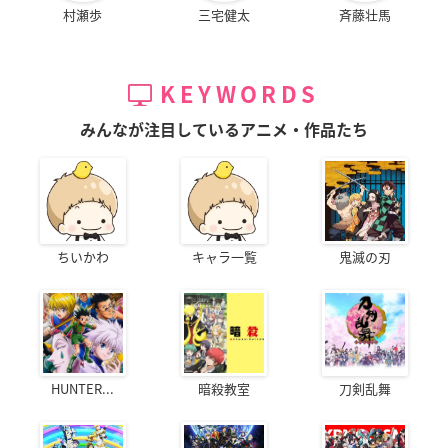
村瀬歩
三宅健太
斉藤壮馬
KEYWORDS
みんなが注目しているアニメ・作品たち
ちいかわ
キャラ一覧
鬼滅の刃
HUNTER...
暗殺教室
刀剣乱舞