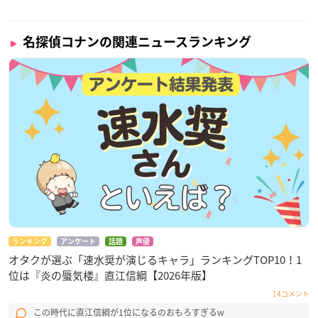
名探偵コナンの関連ニュースランキング
ランキング
アンケート
話題
声優
オタクが選ぶ「速水奨が演じるキャラ」ランキングTOP10！1
位は『炎の蜃気楼』直江信綱【2026年版】
14コメント
この時代に直江信綱が1位になるのおもろすぎるw