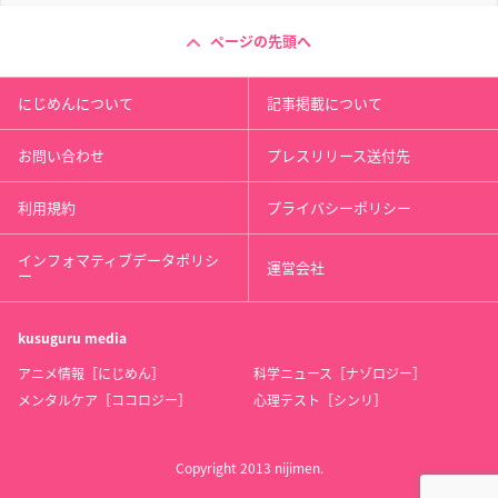
ページの先頭へ
にじめんについて
記事掲載について
お問い合わせ
プレスリリース送付先
利用規約
プライバシーポリシー
インフォマティブデータポリシ
運営会社
ー
kusuguru
media
アニメ情報［にじめん］
科学ニュース［ナゾロジー］
メンタルケア［ココロジー］
心理テスト［シンリ］
Copyright 2013 nijimen.