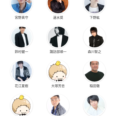
宮野真守
速水奨
下野紘
鈴村健一
諏訪部順一
森川智之
花江夏樹
大塚芳忠
稲田徹