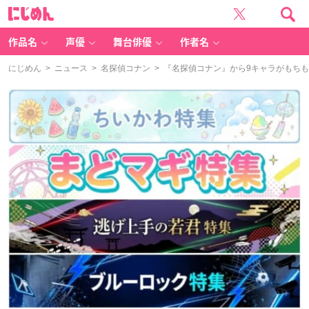
に
じ
め
ん
作品名
声優
舞台俳優
作者名
にじめん
>
ニュース
>
名探偵コナン
> 『名探偵コナン』から9キャラがもち