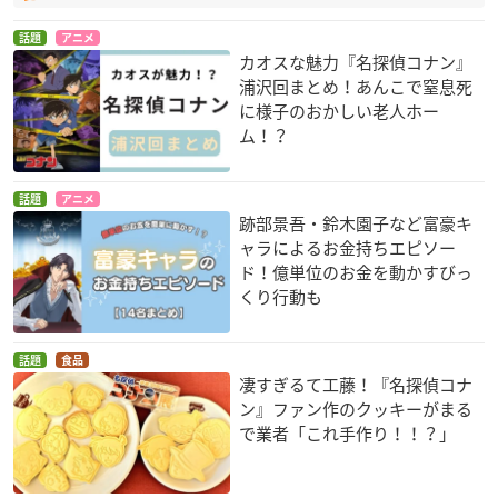
話題
アニメ
カオスな魅力『名探偵コナン』
浦沢回まとめ！あんこで窒息死
に様子のおかしい老人ホー
ム！？
話題
アニメ
跡部景吾・鈴木園子など富豪キ
ャラによるお金持ちエピソー
ド！億単位のお金を動かすびっ
くり行動も
話題
食品
凄すぎるて工藤！『名探偵コナ
ン』ファン作のクッキーがまる
で業者「これ手作り！！？」