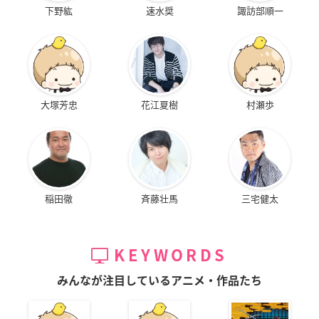
下野紘
速水奨
諏訪部順一
大塚芳忠
花江夏樹
村瀬歩
稲田徹
斉藤壮馬
三宅健太
KEYWORDS
みんなが注目しているアニメ・作品たち