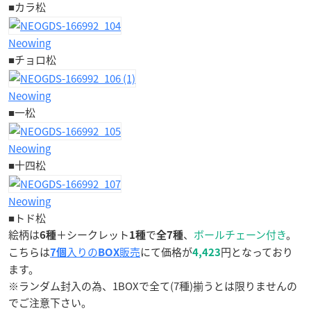
■カラ松
Neowing
■チョロ松
Neowing
■一松
Neowing
■十四松
Neowing
■トド松
絵柄は
＋シークレット
で
、
ボールチェーン付き
。
6種
1種
全7種
こちらは
入りの
販売
にて価格が
円となっており
7個
BOX
4,423
ます。
※ランダム封入の為、1BOXで全て(7種)揃うとは限りませんの
でご注意下さい。