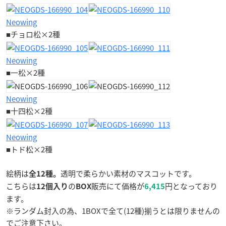
Neowing
■チョロ松×2種
Neowing
■一松×2種
Neowing
■十四松×2種
Neowing
■トド松×2種
絵柄は
透明で柔らかい素材のマスコットです。
全12種。
こちらは
の
販売にて価格が
円となっており
12個入り
BOX
6,415
ます。
※ランダム封入の為、1BOXで全て(12種)揃うとは限りませんの
でご注意下さい。