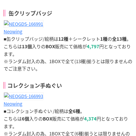
缶クリップバッジ
Neowing
■缶クリップバッジ/絵柄は
＋シークレット
の
。
12種
1種
全13種
こちらは
入りの
販売にて価格が
円となっており
13個
BOX
4,797
ます。
※ランダム封入の為、1BOXで全て(13種)揃うとは限りませんの
でご注意下さい。
コレクション手ぬぐい
Neowing
■コレクション手ぬぐい /絵柄は
。
全6種
こちらは
入りの
販売にて価格が
円となっており
6個
BOX
4,37
4
ます。
※ランダム封入の為、1BOXで全て(6種)揃うとは限りませんの