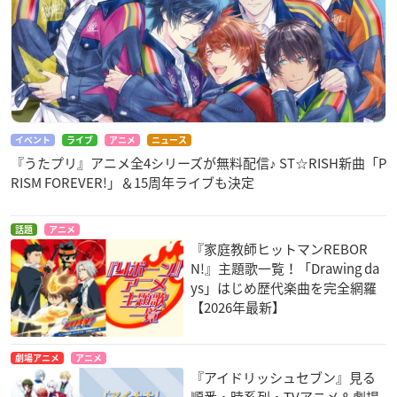
イベント
ライブ
アニメ
ニュース
『うたプリ』アニメ全4シリーズが無料配信♪ ST☆RISH新曲「P
RISM FOREVER!」＆15周年ライブも決定
話題
アニメ
『家庭教師ヒットマンREBOR
N!』主題歌一覧！「Drawing da
ys」はじめ歴代楽曲を完全網羅
【2026年最新】
劇場アニメ
アニメ
『アイドリッシュセブン』見る
順番・時系列・TVアニメ＆劇場