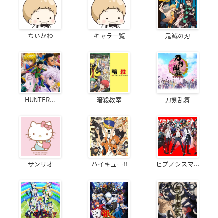
ちいかわ
キャラ一覧
鬼滅の刃
HUNTER...
暗殺教室
刀剣乱舞
サンリオ
ハイキュー!!
ヒプノシスマ...