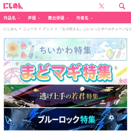
に
じ
め
ん
作品名
声優
舞台俳優
作者名
にじめん
>
ニュース
>
アニメ
> 『おそ松さん』ふにゃっとボールチェーンな