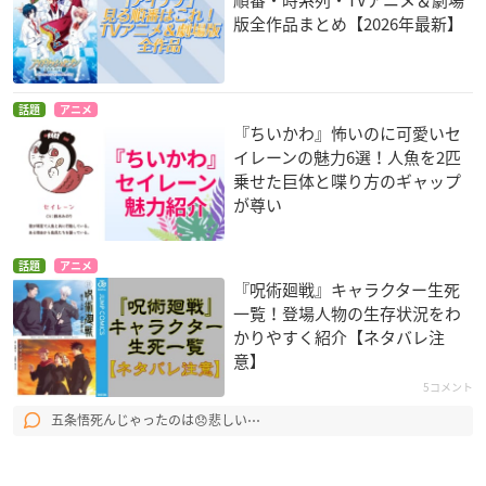
版全作品まとめ【2026年最新】
話題
アニメ
『ちいかわ』怖いのに可愛いセ
イレーンの魅力6選！人魚を2匹
乗せた巨体と喋り方のギャップ
が尊い
話題
アニメ
『呪術廻戦』キャラクター生死
一覧！登場人物の生存状況をわ
かりやすく紹介【ネタバレ注
意】
5コメント
五条悟死んじゃったのは😞悲しい⋯