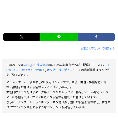
記事の内容について報告する
このページは
kusuguru株式会社
のにじめん編集部が作成・配信しています。
SH
OW BY ROCK!!
/
サンリオ男子
/
オタ活・推し活
/
ニュース
の最新情報はリンク先
をご覧ください。
アニメ・ゲーム・漫画などの2次元コンテンツや、声優・舞台・俳優などの情
報・話題をお届けする情報メディア「にじめん」。
女性向けアニメをはじめ、少年アニメやキャラクター作品、VTuberなどストリー
マーにも幅を広げ、オタクが気になる情報を幅広くお届けしています。
さらに、アンケート・ランキング・オタ活（推し活）お役立ち情報など、女性オ
タクがワクワク楽しめるようなコンテンツも発信しています。