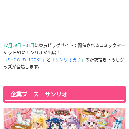
12月29日〜31日
に東京ビッグサイトで開催される
コミックマー
にサンリオが出展！
ケット91
『
SHOW BY ROCK!!
』
と
『
サンリオ男子
』
の新規描き下ろしグ
ッズが登場します。
企業ブース サンリオ