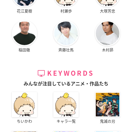
花江夏樹
村瀬歩
大塚芳忠
稲田徹
斉藤壮馬
木村昴
KEYWORDS
みんなが注目しているアニメ・作品たち
ちいかわ
キャラ一覧
鬼滅の刃