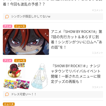
着！今回も波乱の予感？？
4コメント
シンガンが顔芸しかしてないw
アニメ
ニュース
アニメ『SHOW BY ROCK!!#』第
7話の先行カット＆あらすじ到
着！シンガンがついにロムへ”あ
の話”を！
1コメント
アニメ
ニュース
『SHOW BY ROCK!!＃』ナンジ
ャタウンでリバイバルイベント
開催！一新されたメニューに限
定グッズの再販も！
3コメント
ドレス可愛い〜！！
ニュース