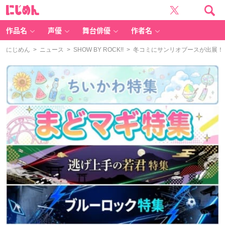
に
じ
め
ん
作品名
声優
舞台俳優
作者名
にじめん
>
ニュース
>
SHOW BY ROCK!!
> 冬コミにサンリオブースが出展！『S