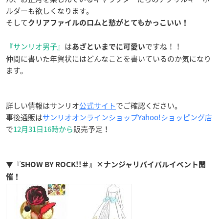
ルダーも欲しくなります。
そして
クリアファイルのロムと愁がとてもかっこいい！
『サンリオ男子』
は
ですね！！
あざといまでに可愛い
仲間に書いた年賀状にはどんなことを書いているのか気になり
ます。
詳しい情報はサンリオ
公式サイト
でご確認ください。
事後通販は
サンリオオンラインショップYahoo!ショッピング店
で
12月31日16時から
販売予定！
▼『SHOW BY ROCK!!＃』×ナンジャリバイバルイベント開
催！