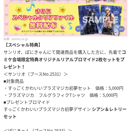
sanrio.co.jp
【スペシャル特典】
サンリオ、ぽにきゃんにて関連商品を購入した方に、先着で
コ
ミケ会場限定特典オリジナルリアルブロマイド2枚セットをプ
レゼント！
＜サンリオ（ブースNo.2531）＞
■対象商品
・すっごくかわいいプラズマジカ初夢セット 価格：5,000円
・プラズマジカ フルグラフィクTシャツ 価格：5,000円
■プレゼントブロマイド
すっごくかわいいプラズマジカ初夢デザイン
シアン＆レトリー
セット
＜ぽにきゃん（ブースNo.2533）＞