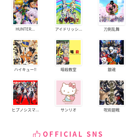
HUNTER...
アイドリッシ...
刀剣乱舞
ハイキュー!!
暗殺教室
銀魂
ヒプノシスマ...
サンリオ
呪術廻戦
OFFICIAL SNS