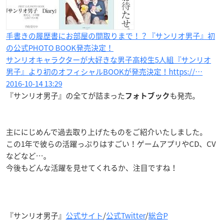
手書きの履歴書にお部屋の間取りまで！？『サンリオ男子』初
の公式PHOTO BOOK発売決定！
サンリオキャラクターが大好きな男子高校生5人組『サンリオ
男子』より初のオフィシャルBOOKが発売決定！https://…
2016-10-14 13:29
『サンリオ男子』の全てが詰まった
も発売。
フォトブック
主ににじめんで過去取り上げたものをご紹介いたしました。
この1年で彼らの活躍っぷりはすごい！ゲームアプリやCD、CV
などなど…。
今後もどんな活躍を見せてくれるか、注目ですね！
『サンリオ男子』
公式サイト
/
公式Twitter
/
総合P