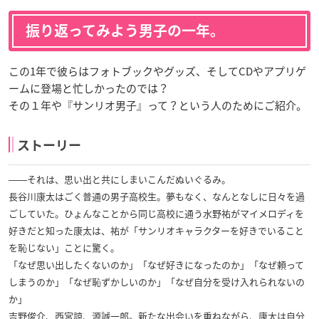
振り返ってみよう男子の一年。
この1年で彼らはフォトブックやグッズ、そしてCDやアプリゲ
ームに登場と忙しかったのでは？
その１年や『サンリオ男子』って？という人のためにご紹介。
ストーリー
――それは、思い出と共にしまいこんだぬいぐるみ。
長谷川康太はごく普通の男子高校生。夢もなく、なんとなしに日々を過
ごしていた。ひょんなことから同じ高校に通う水野祐がマイメロディを
好きだと知った康太は、祐が「サンリオキャラクターを好きでいること
を恥じない」ことに驚く。
「なぜ思い出したくないのか」「なぜ好きになったのか」「なぜ頼って
しまうのか」「なぜ恥ずかしいのか」「なぜ自分を受け入れられないの
か」
吉野俊介、西宮諒、源誠一郎。新たな出会いを重ねながら、康太は自分