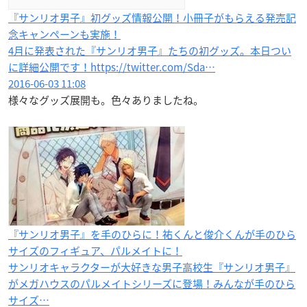
『サンリオ男子』初グッズ情報公開！小冊子がもらえる発売記
念キャンペーンも実施！
4月に発表された『サンリオ男子』たちの初グッズ。本日つい
に詳細公開です！https://twitter.com/Sda…
2016-06-03 11:08
様々なグッズ展開も。色々ありましたね。
『サンリオ男子』を手のひらに！祐くんと俊介くんが手のひら
サイズのフィギュア、パルメイトに！
サンリオキャラクターが大好きな男子高校生『サンリオ男子』
がメガハウスのパルメイトシリーズに登場！みんなが手のひら
サイズ…