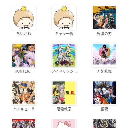
ちいかわ
キャラ一覧
鬼滅の刃
HUNTER...
アイドリッシ...
刀剣乱舞
ハイキュー!!
暗殺教室
銀魂