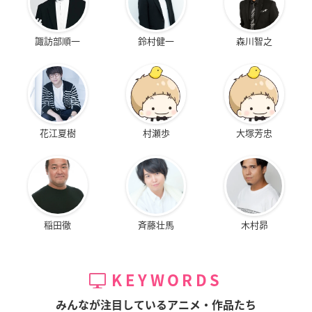
諏訪部順一
鈴村健一
森川智之
花江夏樹
村瀬歩
大塚芳忠
稲田徹
斉藤壮馬
木村昴
KEYWORDS
みんなが注目しているアニメ・作品たち