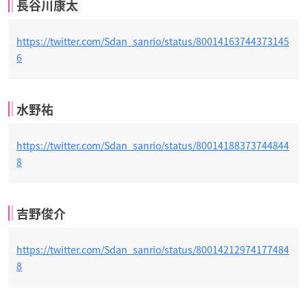
長谷川康太
https://twitter.com/Sdan_sanrio/status/80014163744373145
6
水野祐
https://twitter.com/Sdan_sanrio/status/80014188373744844
8
吉野俊介
https://twitter.com/Sdan_sanrio/status/80014212974177484
8