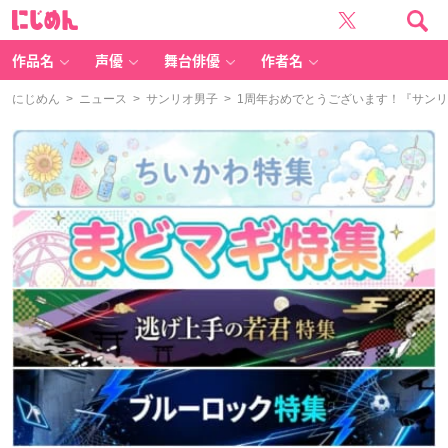
に
じ
め
ん
作品名
声優
舞台俳優
作者名
にじめん
>
ニュース
>
サンリオ男子
> 1周年おめでとうございます！『サン