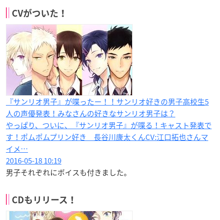
CVがついた！
『サンリオ男子』が喋ったー！！サンリオ好きの男子高校生5
人の声優発表！みなさんの好きなサンリオ男子は？
やっぱり、ついに、『サンリオ男子』が喋る！キャスト発表で
す！ポムポムプリン好き 長谷川康太くんCV:江口拓也さんマ
イメ…
2016-05-18 10:19
男子それぞれにボイスも付きました。
CDもリリース！