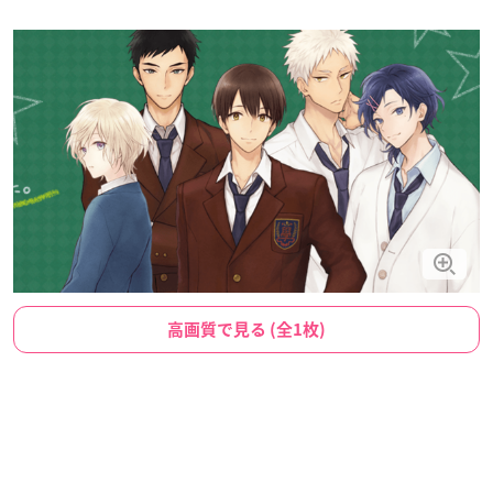
高画質で見る (全1枚)