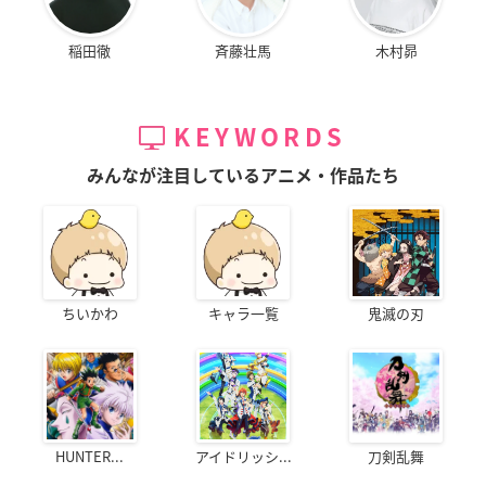
稲田徹
斉藤壮馬
木村昴
KEYWORDS
みんなが注目しているアニメ・作品たち
ちいかわ
キャラ一覧
鬼滅の刃
HUNTER...
アイドリッシ...
刀剣乱舞