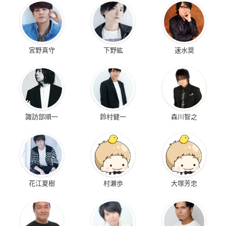
宮野真守
下野紘
速水奨
諏訪部順一
鈴村健一
森川智之
花江夏樹
村瀬歩
大塚芳忠