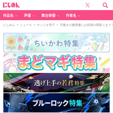
に
じ
め
ん
作品名
声優
舞台俳優
作者名
にじめん
>
ニュース
>
サンリオ男子
> 手書きの履歴書にお部屋の間取りまで！