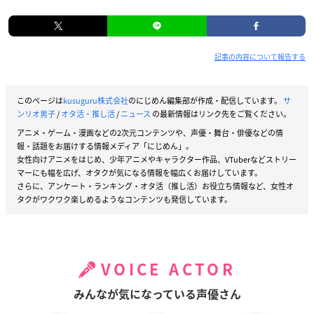
記事の内容について報告する
このページは
kusuguru株式会社
のにじめん編集部が作成・配信しています。
サ
ンリオ男子
/
オタ活・推し活
/
ニュース
の最新情報はリンク先をご覧ください。
アニメ・ゲーム・漫画などの2次元コンテンツや、声優・舞台・俳優などの情
報・話題をお届けする情報メディア「にじめん」。
女性向けアニメをはじめ、少年アニメやキャラクター作品、VTuberなどストリー
マーにも幅を広げ、オタクが気になる情報を幅広くお届けしています。
さらに、アンケート・ランキング・オタ活（推し活）お役立ち情報など、女性オ
タクがワクワク楽しめるようなコンテンツも発信しています。
VOICE ACTOR
みんなが気になっている声優さん