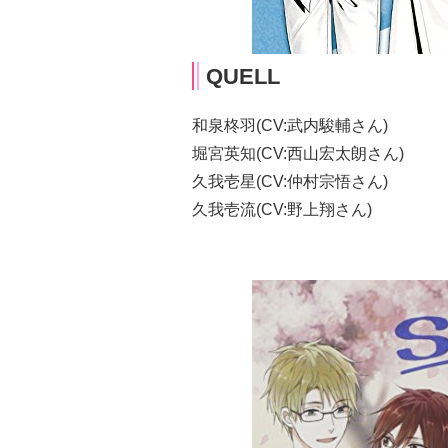
QUELL
和泉柊羽(CV:武内駿輔さん)
堀宮英知(CV:西山宏太朗さん)
久我壱星(CV:仲村宗悟さん)
久我壱流(CV:野上翔さん)