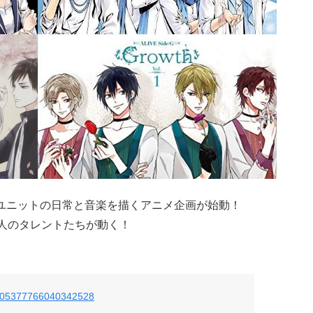
ユニットの日常と音楽を描くアニメ企画が始動！
7人のタレントたちが動く！
us/805377766040342528