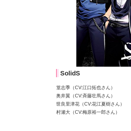
SolidS
篁志季（CV:江口拓也さん）
奥井翼（CV:斉藤壮馬さん）
世良里津花（CV:花江夏樹さん）
村瀬大（CV:梅原裕一郎さん）