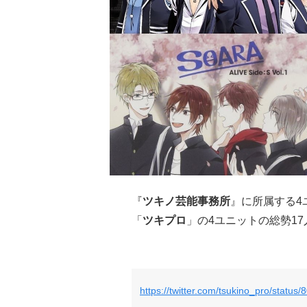
『
ツキノ芸能事務所
』に所属する4
「
ツキプロ
」の4ユニットの総勢1
https://twitter.com/tsukino_pro/stat