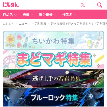
に
じ
め
ん
作品名
声優
舞台俳優
作者名
にじめん
>
ニュース
>
刀剣乱舞
> 好きな表情で好きな刀剣男士を！『刀剣乱