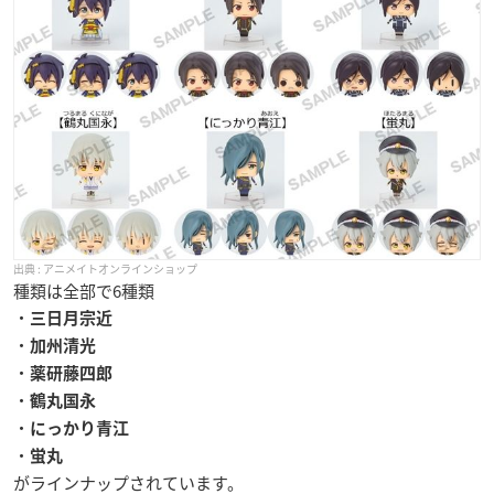
アニメイトオンラインショップ
種類は全部で6種類
・
三日月宗近
・
加州清光
・
薬研藤四郎
・
鶴丸国永
・
にっかり青江
・
蛍丸
がラインナップされています。