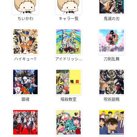
ちいかわ
キャラ一覧
鬼滅の刃
ハイキュー!!
アイドリッシ...
刀剣乱舞
銀魂
暗殺教室
呪術廻戦