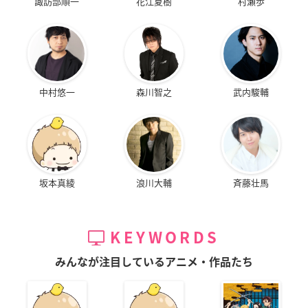
諏訪部順一
花江夏樹
村瀬歩
中村悠一
森川智之
武内駿輔
坂本真綾
浪川大輔
斉藤壮馬
KEYWORDS
みんなが注目しているアニメ・作品たち