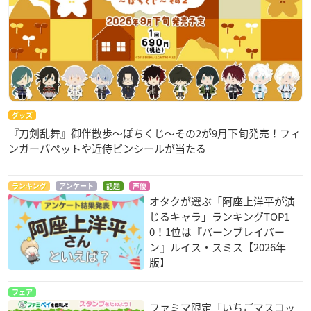
グッズ
『刀剣乱舞』御伴散歩～ぽちくじ～その2が9月下旬発売！フィ
ンガーパペットや近侍ピンシールが当たる
ランキング
アンケート
話題
声優
オタクが選ぶ「阿座上洋平が演
じるキャラ」ランキングTOP1
0！1位は『バーンブレイバー
ン』ルイス・スミス【2026年
版】
フェア
ファミマ限定「いちごマスコッ