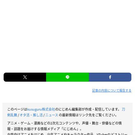
記事の内容について報告する
このページは
kusuguru株式会社
のにじめん編集部が作成・配信しています。
刀
剣乱舞
/
オタ活・推し活
/
ニュース
の最新情報はリンク先をご覧ください。
アニメ・ゲーム・漫画などの2次元コンテンツや、声優・舞台・俳優などの情
報・話題をお届けする情報メディア「にじめん」。
女性向けアニメをはじめ、少年アニメやキャラクター作品、VTuberなどストリー