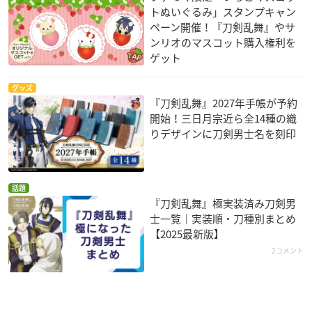
トぬいぐるみ」スタンプキャン
ペーン開催！『刀剣乱舞』やサ
ンリオのマスコット購入権利を
ゲット
グッズ
『刀剣乱舞』2027年手帳が予約
開始！三日月宗近ら全14種の織
りデザインに刀剣男士名を刻印
話題
『刀剣乱舞』極実装済み刀剣男
士一覧｜実装順・刀種別まとめ
【2025最新版】
2コメント