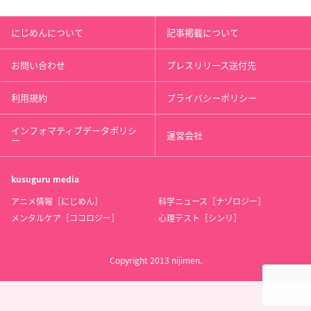
にじめんについて
記事掲載について
お問い合わせ
プレスリリース送付先
利用規約
プライバシーポリシー
インフォマティブデータポリシ
運営会社
ー
kusuguru
media
アニメ情報［にじめん］
科学ニュース［ナゾロジー］
メンタルケア［ココロジー］
心理テスト［シンリ］
Copyright 2013 nijimen.