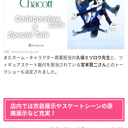
www.chacott-jp.com
またネーム・キャラクター原案担当の
と、フ
久保ミツロウ先生
ィギュアスケート振付を担当されている
とのトー
宮本賢二さん
クショーも決定されました。
店内では衣装展示やスケートシーンの原
画展示など充実！