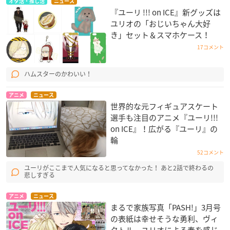
オタ活・推し活
ニュース
『ユーリ !!! on ICE』新グッズは
ユリオの「おじいちゃん大好
き」セット＆スマホケース！
17コメント
ハムスターのかわいい！
アニメ
ニュース
世界的な元フィギュアスケート
選手も注目のアニメ『ユーリ!!!
on ICE』！広がる『ユーリ』の
輪
52コメント
ユーリがここまで人気になると思ってなかった！ あと2話で終わるの
悲しすぎる
アニメ
ニュース
まるで家族写真「PASH!」3月号
の表紙は幸せそうな勇利、ヴィ