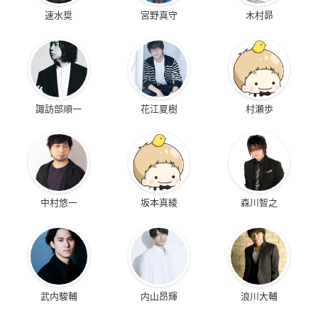
速水奨
宮野真守
木村昴
諏訪部順一
花江夏樹
村瀬歩
中村悠一
坂本真綾
森川智之
武内駿輔
内山昂輝
浪川大輔