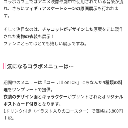
コラボカフェではアニメ映像や劇中で使用されている音楽が流
れ、さらに
も行われま
フィギュアスケートシーンの原画展示
す。
そして注目なのは、
原案を元に製作
チャコットがデザインした
された
も展示！
実物の衣装
ファンにとってはとても嬉しい展示ですね。
気になるコラボメニューは…
期間中のメニューは『ユーリ!!! on ICE』にちなんだ
4種類の料
をワンプレートで提供。
理
と
がプリントされた
衣装のデザイン画
キャラクター
オリジナル
となります。
ポストカード付き
1ドリンク付き（イラスト入りのコースター）で価格は3,800円
＋税。