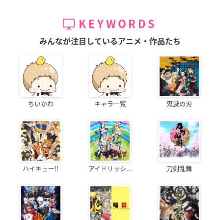
KEYWORDS
みんなが注目しているアニメ・作品たち
ちいかわ
キャラ一覧
鬼滅の刃
ハイキュー!!
アイドリッシ...
刀剣乱舞