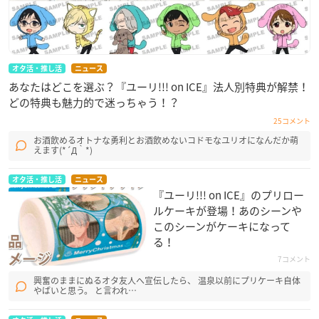
オタ活・推し活
ニュース
あなたはどこを選ぶ？『ユーリ!!! on ICE』法人別特典が解禁！
どの特典も魅力的で迷っちゃう！？
25コメント
お酒飲めるオトナな勇利とお酒飲めないコドモなユリオになんだか萌
えます(*´Д｀*)
オタ活・推し活
ニュース
『ユーリ!!! on ICE』のプリロー
ルケーキが登場！あのシーンや
このシーンがケーキになって
る！
7コメント
興奮のままにぬるオタ友人へ宣伝したら、 温泉以前にプリケーキ自体
やばいと思う。 と言われ…