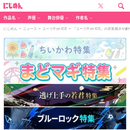
に
じ
め
ん
作品名
声優
舞台俳優
作者名
にじめん
>
ニュース
>
ユーリ!!! on ICE
> 『ユーリ!!! on ICE』の衣装