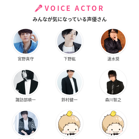
VOICE ACTOR
みんなが気になっている声優さん
宮野真守
下野紘
速水奨
諏訪部順一
鈴村健一
森川智之