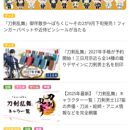
グッズ
『刀剣乱舞』御伴散歩～ぽちくじ～その2が9月下旬発売！フィ
ンガーパペットや近侍ピンシールが当たる
グッズ
『刀剣乱舞』2027年手帳が予約
開始！三日月宗近ら全14種の織
りデザインに刀剣男士名を刻印
話題
アニメ
ゲーム
声優
【2025年最新】『刀剣乱舞』キ
ャラクター一覧｜刀剣男士117振
の声優・刀派・絵師・アニメ情
報などを完全網羅
ランキング
話題
声優