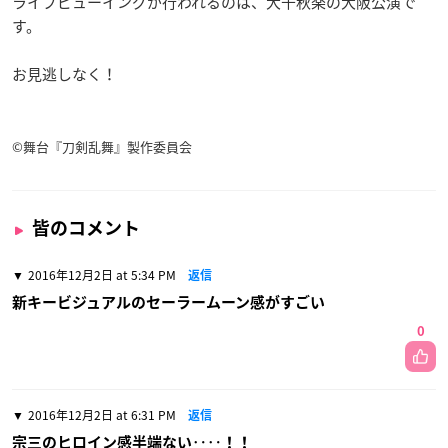
ライブビューイングが行われるのは、大千秋楽の大阪公演で
す。
お見逃しなく！
©舞台『刀剣乱舞』製作委員会
皆のコメント
2016年12月2日 at 5:34 PM
返信
新キービジュアルのセーラームーン感がすごい
0
2016年12月2日 at 6:31 PM
返信
宗三のヒロイン感半端ない‥‥！！