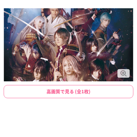
高画質で見る (全1枚)