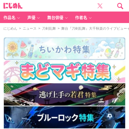
に
じ
め
ん
作品名
声優
舞台俳優
作者名
にじめん
>
ニュース
>
刀剣乱舞
> 舞台『刀剣乱舞』大千秋楽のライブビュー