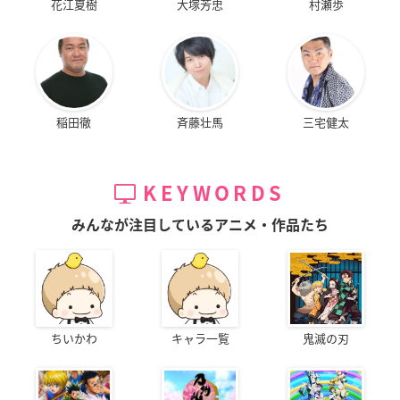
花江夏樹
大塚芳忠
村瀬歩
稲田徹
斉藤壮馬
三宅健太
KEYWORDS
みんなが注目しているアニメ・作品たち
ちいかわ
キャラ一覧
鬼滅の刃