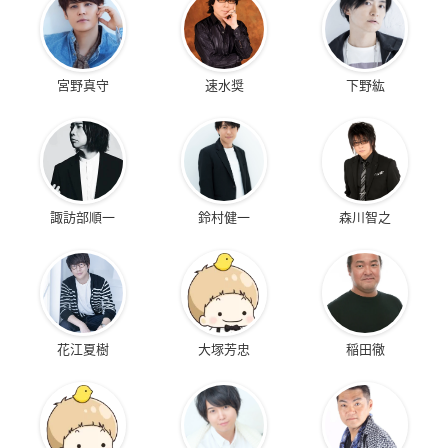
宮野真守
速水奨
下野紘
諏訪部順一
鈴村健一
森川智之
花江夏樹
大塚芳忠
稲田徹