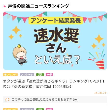
声優の関連ニュースランキング
ランキング
アンケート
話題
声優
オタクが選ぶ「速水奨が演じるキャラ」ランキングTOP10！1
位は『炎の蜃気楼』直江信綱【2026年版】
14コメント
この時代に直江信綱が1位になるのおもろすぎるw
ランキング
アンケート
話題
声優