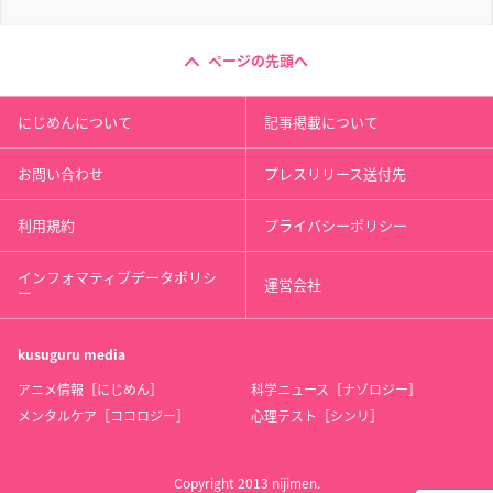
ページの先頭へ
にじめんについて
記事掲載について
お問い合わせ
プレスリリース送付先
利用規約
プライバシーポリシー
インフォマティブデータポリシ
運営会社
ー
kusuguru
media
アニメ情報［にじめん］
科学ニュース［ナゾロジー］
メンタルケア［ココロジー］
心理テスト［シンリ］
Copyright 2013 nijimen.