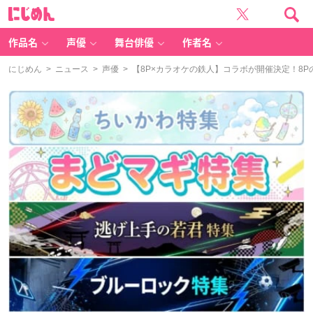
に
じ
め
ん
作品名
声優
舞台俳優
作者名
にじめん
>
ニュース
>
声優
> 【8P×カラオケの鉄人】コラボが開催決定！8