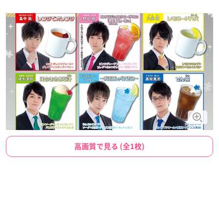
高画質で見る (全1枚)