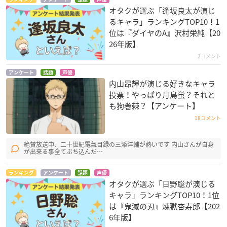
オタクが選ぶ「逢坂良太が演じ
るキャラ」ランキングTOP10！1
位は『ダイヤのA』沢村栄純【20
26年版】
2コメント
アンケート
話題
声優
内山昂輝が演じる好きなキャラ
投票！やっぱり月島蛍？それと
も狗巻棘？【アンケート】
18コメント
絶賛放送中、二十世紀電氣目録の三添洋輔が熱いです 内山さんが自身
が出来る事全てぶち込んだ…
ランキング
アンケート
話題
声優
オタクが選ぶ「日野聡が演じる
キャラ」ランキングTOP10！1位
は『鬼滅の刃』煉󠄁獄杏寿郎【202
6年版】