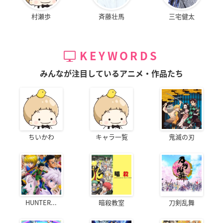
村瀬歩
斉藤壮馬
三宅健太
KEYWORDS
みんなが注目しているアニメ・作品たち
ちいかわ
キャラ一覧
鬼滅の刃
HUNTER...
暗殺教室
刀剣乱舞