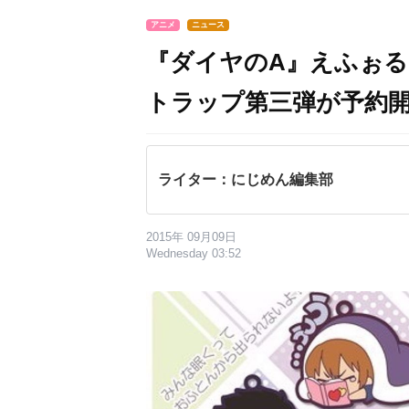
アニメ
ニュース
『ダイヤのA』えふぉる
トラップ第三弾が予約
ライター：にじめん編集部
2015年 09月09日
Wednesday 03:52