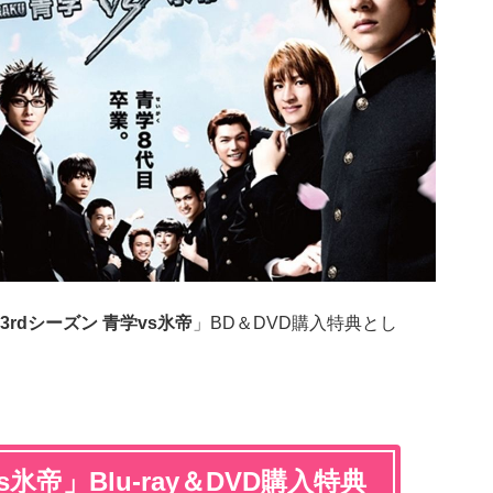
3rdシーズン 青学vs氷帝
」BD＆DVD購入特典とし
s氷帝」Blu-ray＆DVD購入特典