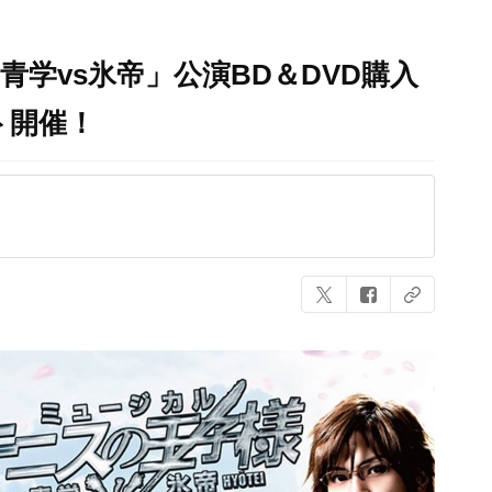
 青学vs氷帝」公演BD＆DVD購入
ト開催！