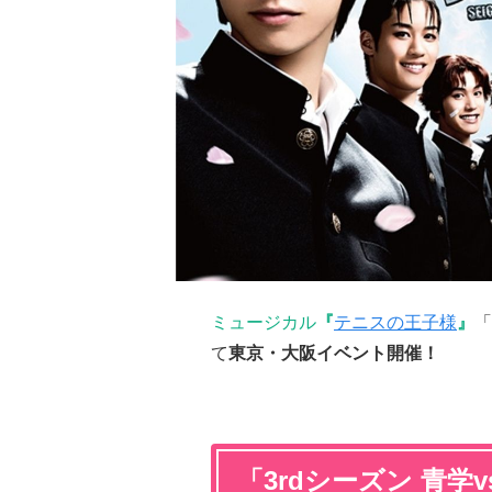
ミュージカル
『
テニスの王子様
』
「
て
東京・大阪イベント開
催！
「3rdシーズン 青学v