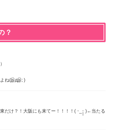
の？
）
(இдஇ; )
？！大阪にも来てー！！！！( ･_･̥̥̥ )←当たる