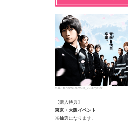
tennimu.com/3rd_2016hyotei/
【購入特典】
東京・大阪イベント
※抽選になります。