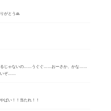
りがとう🙏
るじゃないの……うぐぐ……おーさか、かな……
いぞ……
やばい！！当たれ！！