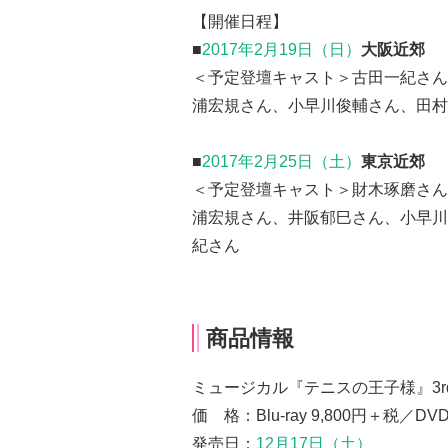
【開催日程】
■
2017年2月19日（日）
大阪近郊
＜予定登壇キャスト＞古田一紀さん
浦宏規さん、小早川俊輔さん、田村
■
2017年2月25日（土）
東京近郊
＜予定登壇キャスト＞財木琢磨さん
浦宏規さん、井阪郁巳さん、小早川
紀さん
商品情報
ミュージカル『テニスの王子様』3rd
価 格：Blu-ray 9,800円＋税／DVD
発売日：
12月17日（土）