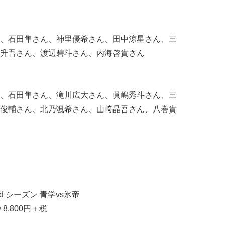
、石田隼さん、神里優希さん、田中涼星さん、三
升吾さん、渡辺碧斗さん、内海啓貴さん
、石田隼さん、滝川広大さん、眞嶋秀斗さん、三
俊輔さん、北乃颯希さん、山﨑晶吾さん、八巻貴
 シーズン 青学vs氷帝
 8,800円＋税