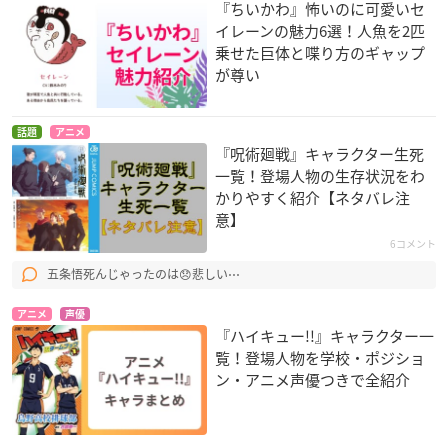
『ちいかわ』怖いのに可愛いセ
イレーンの魅力6選！人魚を2匹
乗せた巨体と喋り方のギャップ
が尊い
話題
アニメ
『呪術廻戦』キャラクター生死
一覧！登場人物の生存状況をわ
かりやすく紹介【ネタバレ注
意】
6コメント
五条悟死んじゃったのは😞悲しい⋯
アニメ
声優
『ハイキュー!!』キャラクター一
覧！登場人物を学校・ポジショ
ン・アニメ声優つきで全紹介