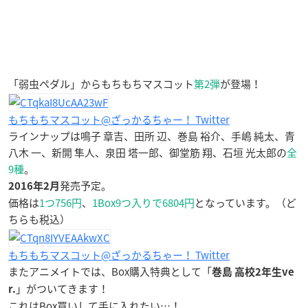
「弱虫ペダル」からもちもちマスコット
第2弾
が登場！
もちもちマスコット@ざっかるちゃー！ Twitter
ラインナップは鳴子 章吉、田所 辺、巻島 裕介、手嶋 純太、青
八木 一、新開 隼人、泉田 塔一郎、御堂筋 翔、石垣 光太郎の
全
9種
。
発売予定。
2016年2月
価格は
1つ756円
、
1Box9つ入りで6804円
となっています。（ど
ちらも税込）
もちもちマスコット@ざっかるちゃー！ Twitter
またアニメイトでは、Box購入特典として「
巻島 高校2年生ve
」がついてきます！
r.
これはBox買いして手に入れたい…！