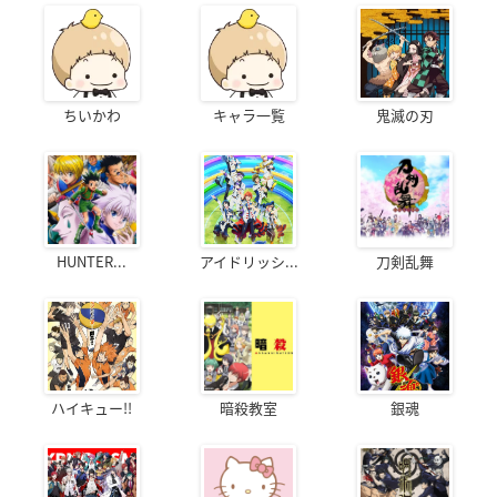
ちいかわ
キャラ一覧
鬼滅の刃
HUNTER...
アイドリッシ...
刀剣乱舞
ハイキュー!!
暗殺教室
銀魂