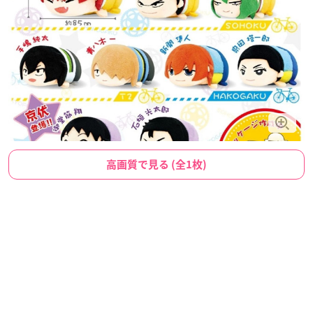
高画質で見る (全1枚)