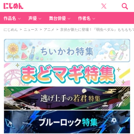
に
じ
め
ん
作品名
声優
舞台俳優
作者名
にじめん
>
ニュース
>
アニメ
> 京伏が新たに登場！『弱虫ペダル』もちもちマ