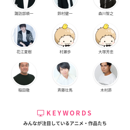
諏訪部順一
鈴村健一
森川智之
花江夏樹
村瀬歩
大塚芳忠
稲田徹
斉藤壮馬
木村昴
KEYWORDS
みんなが注目しているアニメ・作品たち