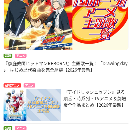
話題
アニメ
『家庭教師ヒットマンREBORN!』主題歌一覧！「Drawing day
s」はじめ歴代楽曲を完全網羅【2026年最新】
劇場アニメ
アニメ
『アイドリッシュセブン』見る
順番・時系列・TVアニメ＆劇場
版全作品まとめ【2026年最新】
話題
アニメ