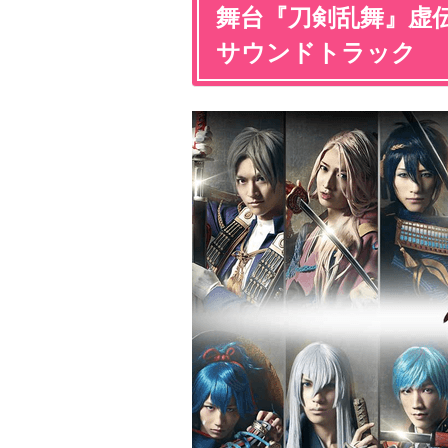
舞台『刀剣乱舞』虚
サウンドトラック