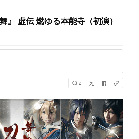
舞』 虚伝 燃ゆる本能寺（初演）
2