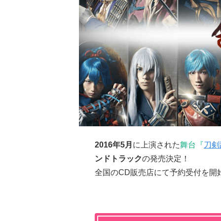
2016年5月
に上演された
舞台『
刀剣
ンドトラック
の発売決定！
全国のCD販売店にて予約受付を開