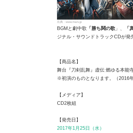
www.marv.jp
BGMと劇中歌
「勝ち鬨の歌
」、
「
ジナル・サウンドトラックCDが発
【商品名】
舞台『刀剣乱舞』虚伝 燃ゆる本能
※初演のものとなります。（2016
【メディア】
CD2枚組
【発売日】
2017年1月25日（水）