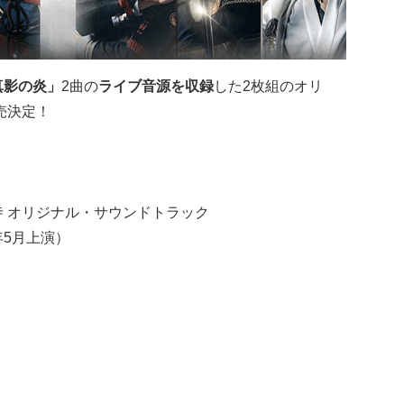
真影の炎」
2曲の
ライブ音源を収録
した2枚組のオリ
売決定！
寺 オリジナル・サウンドトラック
年5月上演）