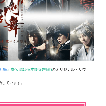
乱舞
』虚伝 燃ゆる本能寺(初演)
の
オリジナル・サウ
始しています。