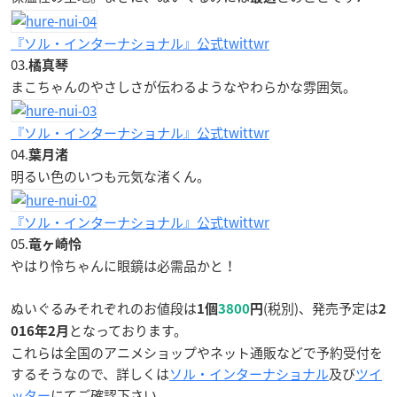
『ソル・インターナショナル』公式twittwr
03.
橘真琴
まこちゃんのやさしさが伝わるようなやわらかな雰囲気。
『ソル・インターナショナル』公式twittwr
04.
葉月渚
明るい色のいつも元気な渚くん。
『ソル・インターナショナル』公式twittwr
05.
竜ヶ崎怜
やはり怜ちゃんに眼鏡は必需品かと！
ぬいぐるみそれぞれのお値段は
(税別)、発売予定は
1個
3800
円
2
となっております。
016年2月
これらは全国のアニメショップやネット通販などで予約受付を
するそうなので、詳しくは
ソル・インターナショナル
及び
ツイ
ッター
にてご確認下さい。