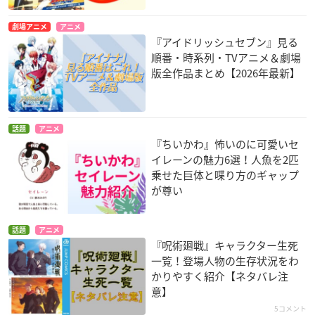
劇場アニメ
アニメ
『アイドリッシュセブン』見る
順番・時系列・TVアニメ＆劇場
版全作品まとめ【2026年最新】
話題
アニメ
『ちいかわ』怖いのに可愛いセ
イレーンの魅力6選！人魚を2匹
乗せた巨体と喋り方のギャップ
が尊い
話題
アニメ
『呪術廻戦』キャラクター生死
一覧！登場人物の生存状況をわ
かりやすく紹介【ネタバレ注
意】
5コメント