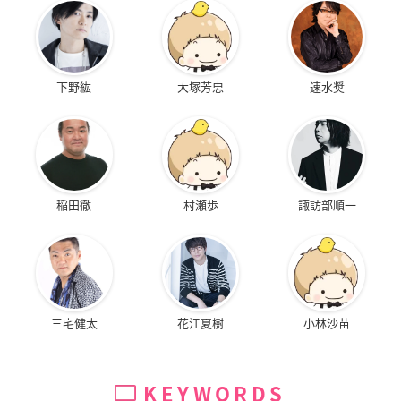
下野紘
大塚芳忠
速水奨
稲田徹
村瀬歩
諏訪部順一
三宅健太
花江夏樹
小林沙苗
KEYWORDS