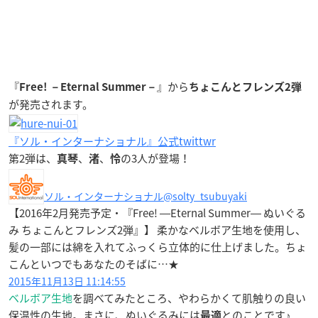
『
』から
Free! －Eternal Summer－
ちょこんとフレンズ2弾
が発売されます。
『ソル・インターナショナル』公式twittwr
第2弾は、
、
、
の3人が登場！
真琴
渚
怜
ソル・インターナショナル
@solty_tsubuyaki
【2016年2月発売予定・『Free! ―Eternal Summer― ぬいぐる
み ちょこんとフレンズ2弾』】 柔かなベルボア生地を使用し、
髪の一部には綿を入れてふっくら立体的に仕上げました。ちょ
こんといつでもあなたのそばに…★
2015年11月13日 11:14:55
ベルボア生地
を調べてみたところ、やわらかくて肌触りの良い
保温性の生地。まさに、ぬいぐるみには
とのことです♪
最適