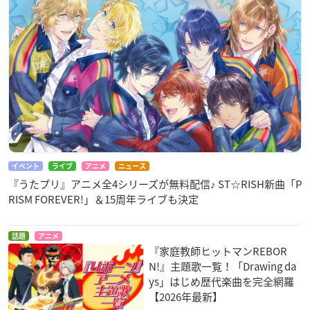
イベント
ライブ
アニメ
ニュース
『うたプリ』アニメ全4シリーズが無料配信♪ ST☆RISH新曲「P
RISM FOREVER!」＆15周年ライブも決定
話題
アニメ
『家庭教師ヒットマンREBOR
N!』主題歌一覧！「Drawing da
ys」はじめ歴代楽曲を完全網羅
【2026年最新】