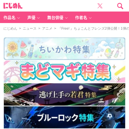
に
じ
め
ん
作品名
声優
舞台俳優
作者名
にじめん
>
ニュース
>
アニメ
> 『Free! 』ちょこんとフレンズ2弾公開！1