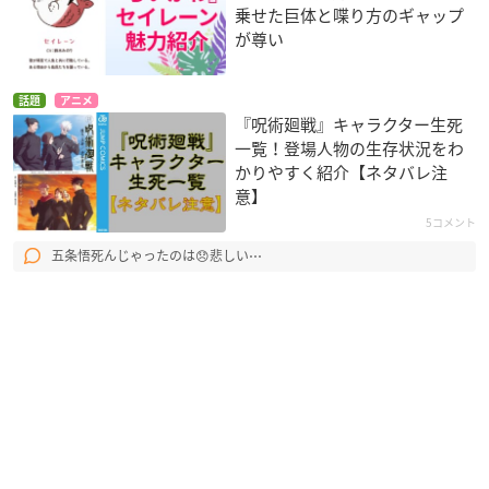
乗せた巨体と喋り方のギャップ
が尊い
話題
アニメ
『呪術廻戦』キャラクター生死
一覧！登場人物の生存状況をわ
かりやすく紹介【ネタバレ注
意】
5コメント
五条悟死んじゃったのは😞悲しい⋯