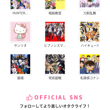
HUNTER...
暗殺教室
刀剣乱舞
サンリオ
ヒプノシスマ...
ハイキュー!!
銀魂
呪術廻戦
名探偵コナン
OFFICIAL SNS
フォローしてより楽しいオタクライフ！