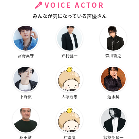
VOICE ACTOR
みんなが気になっている声優さん
宮野真守
鈴村健一
森川智之
下野紘
大塚芳忠
速水奨
稲田徹
村瀬歩
諏訪部順一