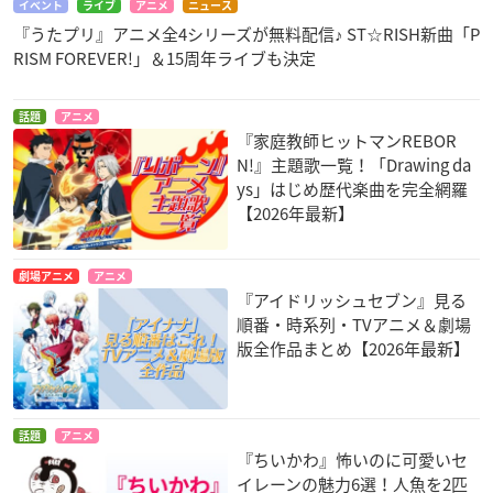
イベント
ライブ
アニメ
ニュース
『うたプリ』アニメ全4シリーズが無料配信♪ ST☆RISH新曲「P
RISM FOREVER!」＆15周年ライブも決定
話題
アニメ
『家庭教師ヒットマンREBOR
N!』主題歌一覧！「Drawing da
ys」はじめ歴代楽曲を完全網羅
【2026年最新】
劇場アニメ
アニメ
『アイドリッシュセブン』見る
順番・時系列・TVアニメ＆劇場
版全作品まとめ【2026年最新】
話題
アニメ
『ちいかわ』怖いのに可愛いセ
イレーンの魅力6選！人魚を2匹