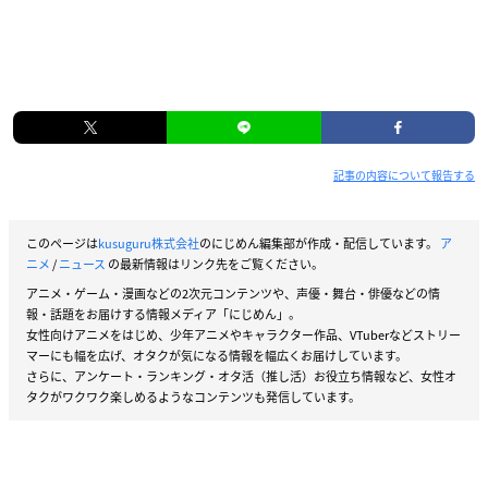
記事の内容について報告する
このページは
kusuguru株式会社
のにじめん編集部が作成・配信しています。
ア
ニメ
/
ニュース
の最新情報はリンク先をご覧ください。
アニメ・ゲーム・漫画などの2次元コンテンツや、声優・舞台・俳優などの情
報・話題をお届けする情報メディア「にじめん」。
女性向けアニメをはじめ、少年アニメやキャラクター作品、VTuberなどストリー
マーにも幅を広げ、オタクが気になる情報を幅広くお届けしています。
さらに、アンケート・ランキング・オタ活（推し活）お役立ち情報など、女性オ
タクがワクワク楽しめるようなコンテンツも発信しています。