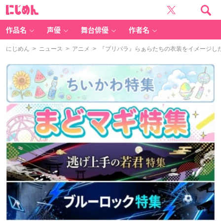
に
じ
め
ん
作品名
声優
舞台俳優
作者名
にじめん
>
ニュース
>
アニメ
> 『プリパラ』らぁらたちの衣装をイメージし