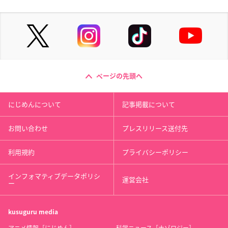
ページの先頭へ
にじめんについて
記事掲載について
お問い合わせ
プレスリリース送付先
利用規約
プライバシーポリシー
インフォマティブデータポリシ
運営会社
ー
kusuguru
media
アニメ情報［にじめん］
科学ニュース［ナゾロジー］