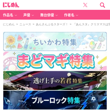
に
じ
め
ん
作品名
声優
舞台俳優
作者名
にじめん
>
ニュース
>
あんさんぶるスターズ！
> 『あんスタ』クリスマスはS