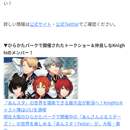
い！
詳しい情報は
公式サイト
・
公式Twitter
でご確認ください。
▼ひらかたパークで開催されたトークショー＆仲良しなKnigh
tsのメンバー！
『あんスタ』の世界を堪能できる展示会が新潟へ！Knightsキ
ャスト陣はUSJを満喫
現在大阪のひらかたパークで開催中の『あんさんぶるスター
ズ！』の世界を楽しめる「あんスタ！Festa!」が、大阪・東