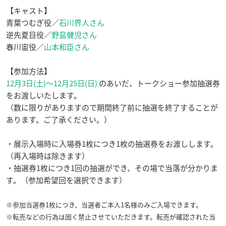
【キャスト】
青葉つむぎ役／
石川界人さん
逆先夏目役／
野島健児さん
春川宙役／
山本和臣さん
【参加方法】
12月3日(土)〜12月25日(日)
のあいだ、トークショー参加抽選券
をお渡しいたします。
（数に限りがありますので期間終了前に抽選を終了することが
あります。ご了承ください。）
・展示入場時に入場券1枚につき1枚の抽選券をお渡しします。
（再入場時は除きます）
・抽選券1枚につき1回の抽選ができ、その場で当落が分かりま
す。（参加希望回を選択できます）
※参加当選券1枚につき、当選者ご本人1名様のみご入場できます。
※転売などの行為は固く禁止させていただきます。転売が確認された当