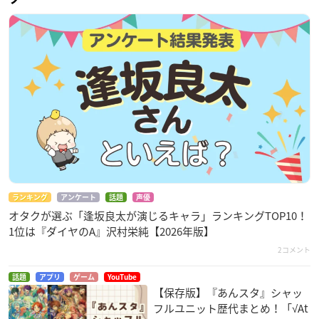
ランキング
アンケート
話題
声優
オタクが選ぶ「逢坂良太が演じるキャラ」ランキングTOP10！
1位は『ダイヤのA』沢村栄純【2026年版】
2コメント
話題
アプリ
ゲーム
YouTube
【保存版】『あんスタ』シャッ
フルユニット歴代まとめ！「√At