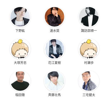
下野紘
速水奨
諏訪部順一
大塚芳忠
花江夏樹
村瀬歩
稲田徹
斉藤壮馬
三宅健太