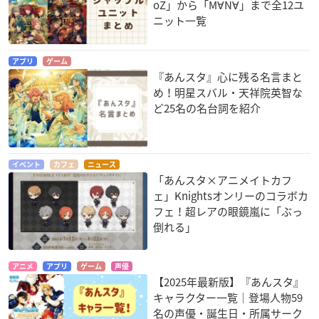
oZ」から「M∀N∀」まで全12ユ
ニット一覧
アプリ
ゲーム
『あんスタ』心に残る名言まと
め！明星スバル・天祥院英智な
ど25名の名台詞を紹介
イベント
カフェ
ニュース
「あんスタ×アニメイトカフ
ェ」Knightsオンリーのコラボカ
フェ！超レアの眼鏡嵐に「ぶっ
倒れる」
アニメ
アプリ
ゲーム
声優
【2025年最新版】『あんスタ』
キャラクター一覧｜登場人物59
名の声優・誕生日・所属サーク