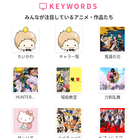
KEYWORDS
みんなが注目しているアニメ・作品たち
ちいかわ
キャラ一覧
鬼滅の刃
HUNTER...
暗殺教室
刀剣乱舞
サンリオ
ハイキュー!!
ヒプノシスマ...