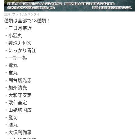
プレミアムバンダイ
種類は全部で18種類！
・三日月宗近
・小狐丸
・数珠丸恒次
・にっかり青江
・一期一振
・鶯丸
・蛍丸
・燭台切光忠
・加州清光
・大和守安定
・歌仙兼定
・山姥切国広
・髭切
・膝丸
・大倶利伽羅