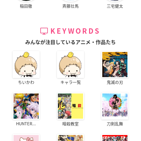
稲田徹
斉藤壮馬
三宅健太
KEYWORDS
みんなが注目しているアニメ・作品たち
ちいかわ
キャラ一覧
鬼滅の刃
HUNTER...
暗殺教室
刀剣乱舞