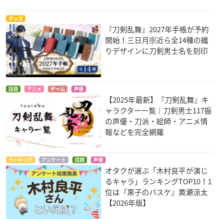
グッズ
『刀剣乱舞』2027年手帳が予約
開始！三日月宗近ら全14種の織
りデザインに刀剣男士名を刻印
話題
アニメ
ゲーム
声優
【2025年最新】『刀剣乱舞』キ
ャラクター一覧｜刀剣男士117振
の声優・刀派・絵師・アニメ情
報などを完全網羅
ランキング
アンケート
話題
声優
オタクが選ぶ「木村良平が演じ
るキャラ」ランキングTOP10！1
位は『黒子のバスケ』黄瀬涼太
【2026年版】