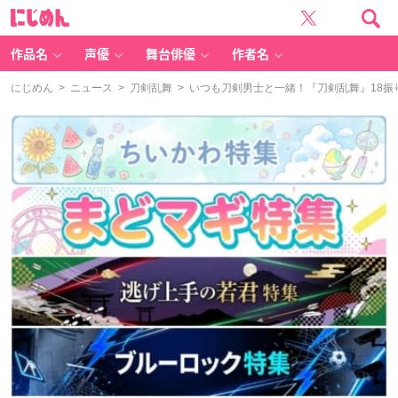
に
じ
め
ん
作品名
声優
舞台俳優
作者名
にじめん
>
ニュース
>
刀剣乱舞
> いつも刀剣男士と一緒！『刀剣乱舞』18