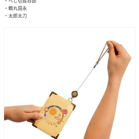
・へし切長谷部
・鶴丸国永
・太郎太刀