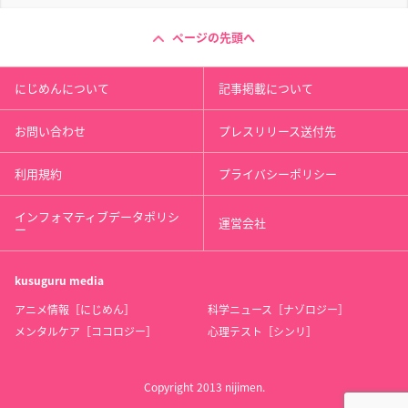
ページの先頭へ
にじめんについて
記事掲載について
お問い合わせ
プレスリリース送付先
利用規約
プライバシーポリシー
インフォマティブデータポリシ
運営会社
ー
kusuguru
media
アニメ情報［にじめん］
科学ニュース［ナゾロジー］
メンタルケア［ココロジー］
心理テスト［シンリ］
Copyright 2013 nijimen.