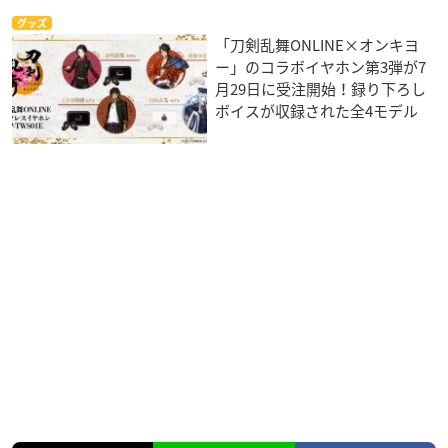
グッズ
「刀剣乱舞ONLINE×オンキヨ
ー」のコラボイヤホン第3弾が7
月29日に受注開始！録り下ろし
ボイスが収録された全4モデル