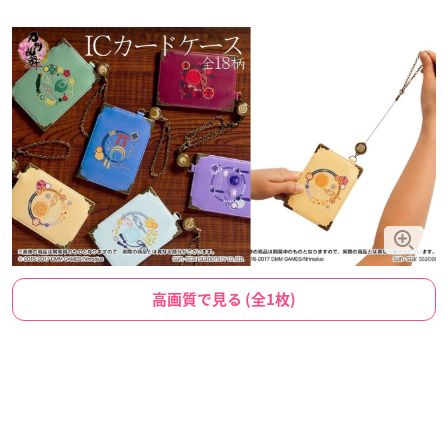
高画質で見る (全1枚)