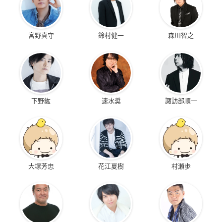
宮野真守
鈴村健一
森川智之
下野紘
速水奨
諏訪部順一
大塚芳忠
花江夏樹
村瀬歩