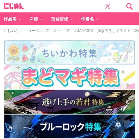
に
じ
め
ん
作品名
声優
舞台俳優
作者名
にじめん
>
ニュース
>
アニメ
> 「アニメJAM2015」描き下ろしイラスト『