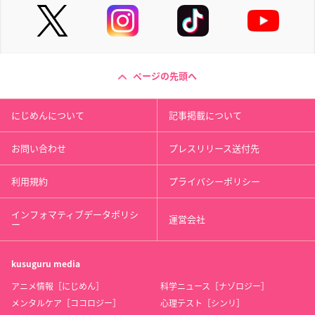
ページの先頭へ
にじめんについて
記事掲載について
お問い合わせ
プレスリリース送付先
利用規約
プライバシーポリシー
インフォマティブデータポリシ
運営会社
ー
kusuguru
media
アニメ情報［にじめん］
科学ニュース［ナゾロジー］
メンタルケア［ココロジー］
心理テスト［シンリ］