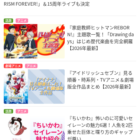
RISM FOREVER!」＆15周年ライブも決定
話題
アニメ
『家庭教師ヒットマンREBOR
N!』主題歌一覧！「Drawing da
ys」はじめ歴代楽曲を完全網羅
【2026年最新】
劇場アニメ
アニメ
『アイドリッシュセブン』見る
順番・時系列・TVアニメ＆劇場
版全作品まとめ【2026年最新】
話題
アニメ
『ちいかわ』怖いのに可愛いセ
イレーンの魅力6選！人魚を2匹
乗せた巨体と喋り方のギャップ
が尊い