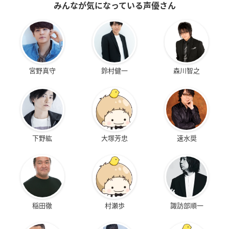
みんなが気になっている声優さん
宮野真守
鈴村健一
森川智之
下野紘
大塚芳忠
速水奨
稲田徹
村瀬歩
諏訪部順一