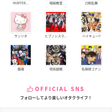
HUNTER...
暗殺教室
刀剣乱舞
サンリオ
ヒプノシスマ...
ハイキュー!!
銀魂
呪術廻戦
名探偵コナン
OFFICIAL SNS
フォローしてより楽しいオタクライフ！