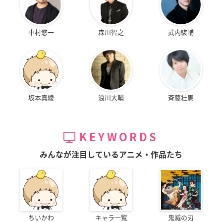
中村悠一
森川智之
武内駿輔
坂本真綾
浪川大輔
斉藤壮馬
KEYWORDS
みんなが注目しているアニメ・作品たち
ちいかわ
キャラ一覧
鬼滅の刃