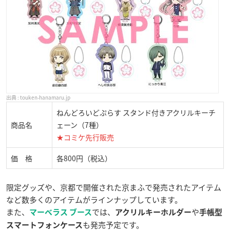
touken-hanamaru.jp
ねんどろいどぷらす スタンド付きアクリルキーチ
商品名
ェーン（7種）
★コミケ先行販売
価 格
各800円（税込）
限定グッズや、京都で開催された京まふで発売されたアイテム
など数多くのアイテムがラインナップしています。
また、
では、
や
マーベラス ブース
アクリルキーホルダー
手帳型
も発売予定です。
スマートフォンケース