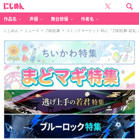
に
じ
め
ん
作品名
声優
舞台俳優
作者名
にじめん
>
ニュース
>
刀剣乱舞
> コミックマーケット 91に『刀剣乱舞-花