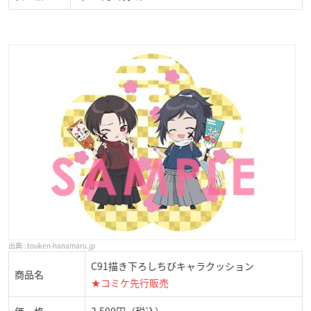
touken-hanamaru.jp
C91描き下ろしちびキャラクッション
商品名
★コミケ先行販売
価 格
3,500円（税込）