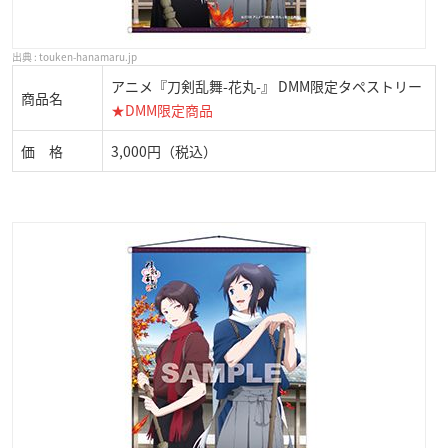
touken-hanamaru.jp
アニメ『刀剣乱舞-花丸-』 DMM限定タペストリー
商品名
★DMM限定商品
価 格
3,000円（税込）