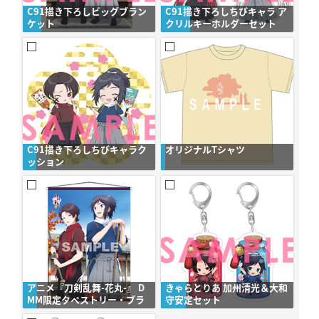
C91描き下ろしビッグブラン
C91描き下ろしちびキャラ ア
ケット
クリルキーホルダーセット
C91描き下ろしちびキャラク
オリジナルTシャツ
ッション
アニメ『刀剣乱舞-花丸-』 D
きゃらとりあ 加州清光＆大和
MM限定タペストリー・ブラ
守安定セット
ンケット