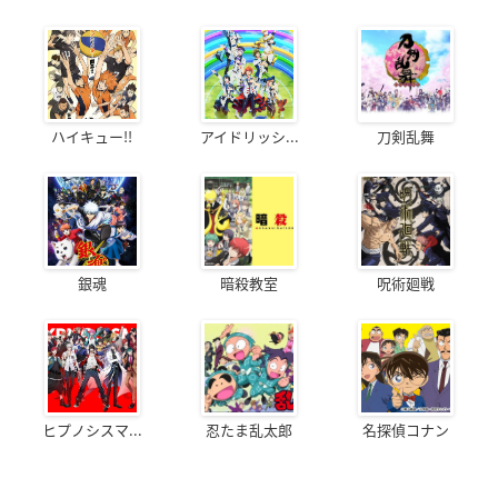
ハイキュー!!
アイドリッシ...
刀剣乱舞
銀魂
暗殺教室
呪術廻戦
ヒプノシスマ...
忍たま乱太郎
名探偵コナン