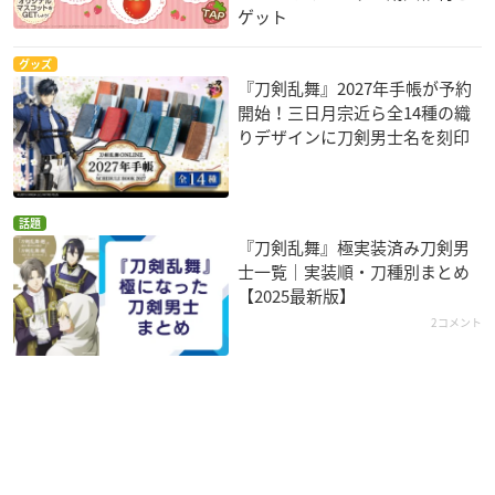
ゲット
グッズ
『刀剣乱舞』2027年手帳が予約
開始！三日月宗近ら全14種の織
りデザインに刀剣男士名を刻印
話題
『刀剣乱舞』極実装済み刀剣男
士一覧｜実装順・刀種別まとめ
【2025最新版】
2コメント