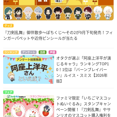
グッズ
『刀剣乱舞』御伴散歩～ぽちくじ～その2が9月下旬発売！フィ
ンガーパペットや近侍ピンシールが当たる
ランキング
アンケート
話題
声優
オタクが選ぶ「阿座上洋平が演
じるキャラ」ランキングTOP1
0！1位は『バーンブレイバー
ン』ルイス・スミス【2026年
版】
フェア
ファミマ限定「いちごマスコッ
トぬいぐるみ」スタンプキャン
ペーン開催！『刀剣乱舞』やサ
ンリオのマスコット購入権利を