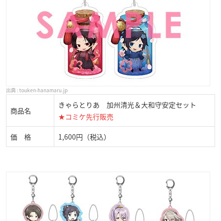
touken-hanamaru.jp
きゃらとりあ 加州清光＆大和守安定セット
商品名
★コミケ先行販売
価 格
1,600円（税込）