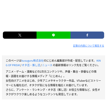
記事の内容について報告する
このページは
kusuguru株式会社
のにじめん編集部が作成・配信しています。
KIN
G OF PRISM
/
オタ活・推し活
/
ニュース
の最新情報はリンク先をご覧ください。
アニメ・ゲーム・漫画などの2次元コンテンツや、声優・舞台・俳優などの情
報・話題をお届けする情報メディア「にじめん」。
女性向けアニメをはじめ、少年アニメやキャラクター作品、VTuberなどストリー
マーにも幅を広げ、オタクが気になる情報を幅広くお届けしています。
さらに、アンケート・ランキング・オタ活（推し活）お役立ち情報など、女性オ
タクがワクワク楽しめるようなコンテンツも発信しています。