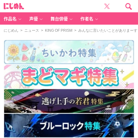
に
じ
め
ん
作品名
声優
舞台俳優
作者名
にじめん
>
ニュース
>
KING OF PRISM
> みんなに言いたいことがありまー