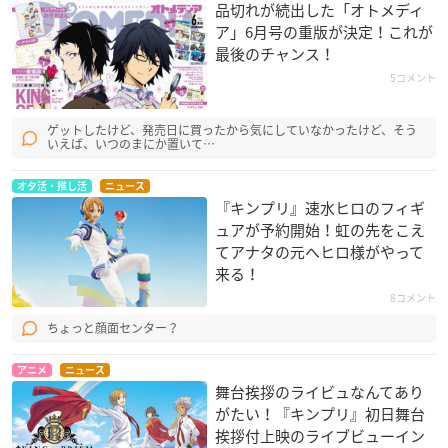
品切れが続出した「オトメディ
ア」6月号の重版が決定！これが
最後のチャンス！
5コメント
ゲットしたけど、発売日に買ったから気にしていなかったけど、そう
いえば、いつのまにか置いて…
オタ活・推し活
ニュース
『キンプリ』速水ヒロのフィギ
ュアが予約開始！虹の先をこえ
てアナタの元へヒロ様がやって
来る！
8コメント
ちょっと顔面センター？
アニメ
ニュース
舞台挨拶のライビュなんてあり
がたい！『キンプリ』初日舞台
挨拶付上映のライブビューイン