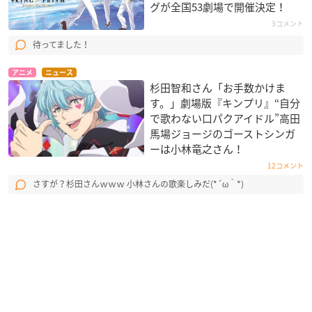
グが全国53劇場で開催決定！
3コメント
待ってました！
アニメ
ニュース
杉田智和さん「お手数かけま
す。」劇場版『キンプリ』“自分
で歌わない口パクアイドル”高田
馬場ジョージのゴーストシンガ
ーは小林竜之さん！
12コメント
さすが？杉田さんｗｗｗ 小林さんの歌楽しみだ(*´ω｀*)