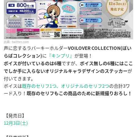
twitter.com
声に恋するラバーキーホルダー
VOILOVER COLLECTION(ぼい
に
『キンプリ』
が登場！
らばコレクション)
ですが、
ボイスが付いているのは6種
ボイス無しの6種にはここ
が
でしか手に入らないオリジナルキャラデザインのステッカー
付いてきます。
ボイスは
既存のセリフ1つ、オリジナルのセリフ2
つ
の合計3ワ
ード入り！
既存のセリフもこの商品のために新規撮りおろし！
【発売日】
12月3日(土)