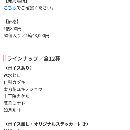
【発売場所】
こちら
でご確認ください。
【価格】
1個800円
60個入り／1箱48,000円
ラインナップ／
全12種
〈ボイスあり〉
速水ヒロ
仁科カヅキ
太刀花ユキノジョウ
十王院カケル
鷹梁ミナト
如月ルヰ
〈ボイス無し・オリジナルステッカー付き〉