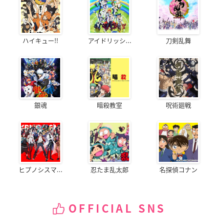
ハイキュー!!
アイドリッシ...
刀剣乱舞
銀魂
暗殺教室
呪術廻戦
ヒプノシスマ...
忍たま乱太郎
名探偵コナン
OFFICIAL SNS