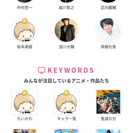
中村悠一
森川智之
武内駿輔
坂本真綾
浪川大輔
斉藤壮馬
KEYWORDS
みんなが注目しているアニメ・作品たち
ちいかわ
キャラ一覧
鬼滅の刃