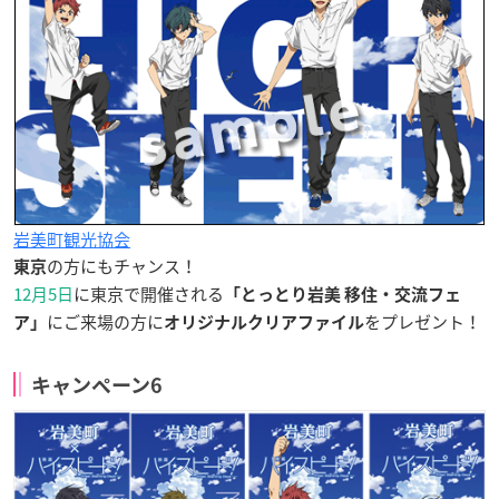
岩美町観光協会
の方にもチャンス！
東京
12月5日
に東京で開催される
「とっとり岩美 移住・交流フェ
にご来場の方に
をプレゼント！
ア」
オリジナルクリアファイル
キャンペーン6