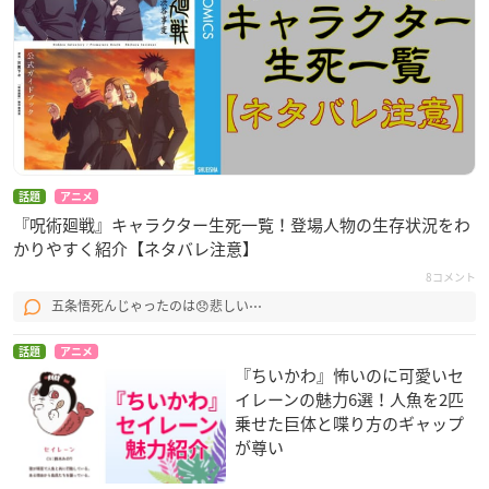
話題
アニメ
『呪術廻戦』キャラクター生死一覧！登場人物の生存状況をわ
かりやすく紹介【ネタバレ注意】
8コメント
五条悟死んじゃったのは😞悲しい⋯
話題
アニメ
『ちいかわ』怖いのに可愛いセ
イレーンの魅力6選！人魚を2匹
乗せた巨体と喋り方のギャップ
が尊い