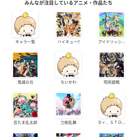
みんなが注目しているアニメ・作品たち
キャラ一覧
ハイキュー!!
アイドリッシ...
鬼滅の刃
ちいかわ
呪術廻戦
忍たま乱太郎
刀剣乱舞
Ｄｒ．ＳＴＯ...