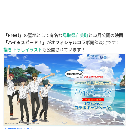
の聖地として有名な
鳥取県岩美町
と12月公開の
「Free!」
映画
が
開催決定です！
「ハイ★スピード！」
オフィシャルコラボ
描き下ろしイラスト
も公開されています！