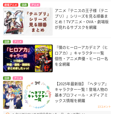
劇場アニメ
話題
アニメ
アニメ『テニスの王子様（テニ
プリ）』シリーズを見る順番ま
とめ！TVアニメ・OVA・劇場版
が見れるサブスクを網羅
話題
アニメ
『僕のヒーローアカデミア（ヒ
ロアカ）』キャラクター一覧
個性・アニメ声優・ヒーロー名
を全網羅
話題
アニメ
【2025年最新版】『ヘタリア』
キャラクター一覧！登場人物の
基本プロフィール・メディアミ
ックス情報を網羅
13コメント