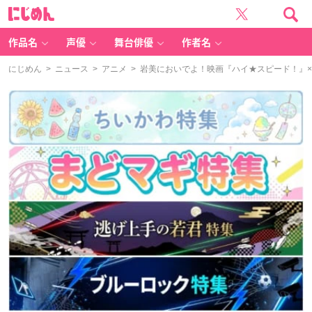
に
じ
め
ん
作品名
声優
舞台俳優
作者名
にじめん
>
ニュース
>
アニメ
> 岩美においでよ！映画『ハイ★スピード！』