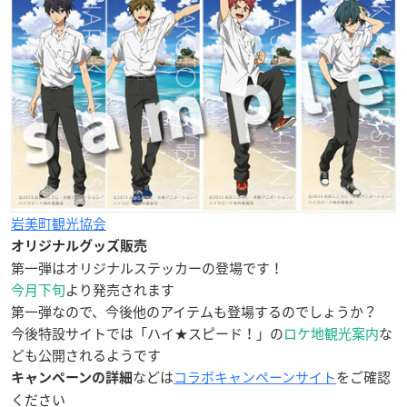
岩美町観光協会
オリジナルグッズ販売
第一弾はオリジナルステッカーの登場です！
今月下旬
より発売されます
第一弾なので、今後他のアイテムも登場するのでしょうか？
今後特設サイトでは「ハイ★スピード！」の
ロケ地観光案内
な
ども公開されるようです
などは
コラボキャンペーンサイト
をご確認
キャンペーンの詳細
ください