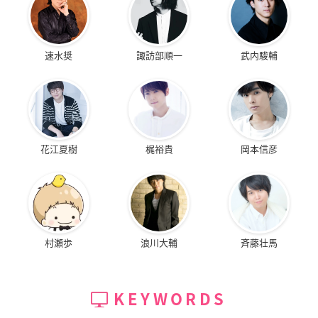
速水奨
諏訪部順一
武内駿輔
花江夏樹
梶裕貴
岡本信彦
村瀬歩
浪川大輔
斉藤壮馬
KEYWORDS