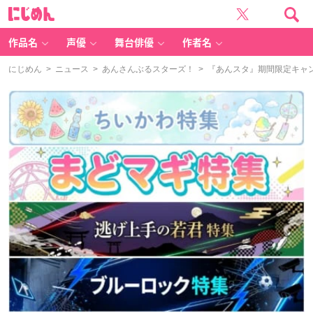
に
じ
め
ん
作品名
声優
舞台俳優
作者名
にじめん
>
ニュース
>
あんさんぶるスターズ！
> 『あんスタ』期間限定キャ