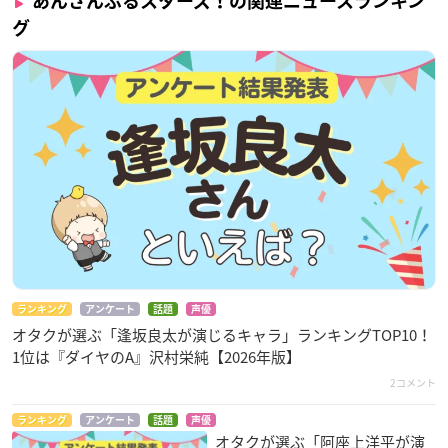
あんさんぶるスターズ！の関連ニュースランキン
グ
ランキング
アンケート
話題
声優
オタクが選ぶ「逢坂良太が演じるキャラ」ランキングTOP10！
1位は『ダイヤのA』沢村栄純【2026年版】
2コメント
ランキング
アンケート
話題
声優
オタクが選ぶ「阿座上洋平が演