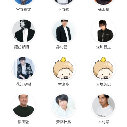
宮野真守
下野紘
速水奨
諏訪部順一
鈴村健一
森川智之
花江夏樹
村瀬歩
大塚芳忠
稲田徹
斉藤壮馬
木村昴