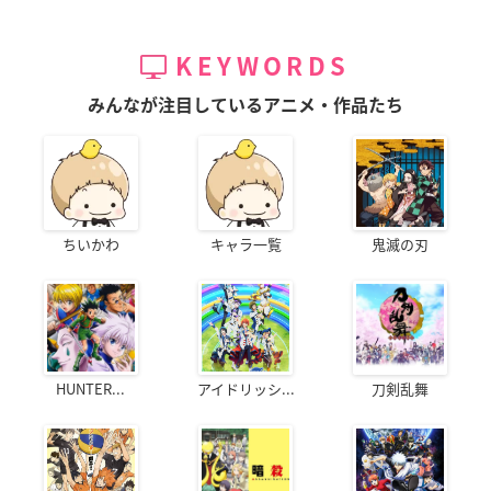
KEYWORDS
みんなが注目しているアニメ・作品たち
ちいかわ
キャラ一覧
鬼滅の刃
HUNTER...
アイドリッシ...
刀剣乱舞