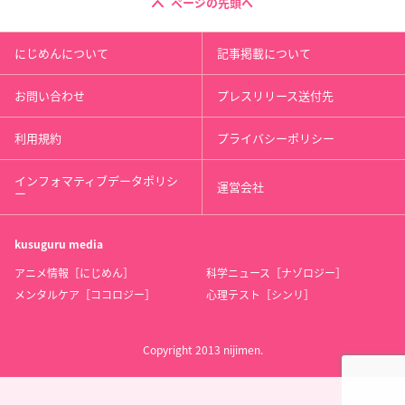
ページの先頭へ
にじめんについて
記事掲載について
お問い合わせ
プレスリリース送付先
利用規約
プライバシーポリシー
インフォマティブデータポリシ
運営会社
ー
kusuguru
media
アニメ情報［にじめん］
科学ニュース［ナゾロジー］
メンタルケア［ココロジー］
心理テスト［シンリ］
Copyright 2013 nijimen.