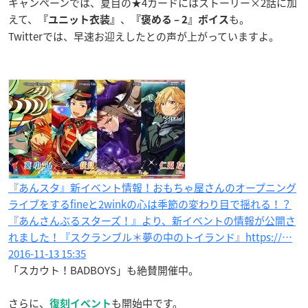
キャンペーンでは、夏目の★4カードにはストーリー×2話に加
えて、
、
も。
『ユニット衣装』
『褒める – 2』ボイス
Twitterでは、早速お迎えしたとの声が上がっていますよ。
『あんスタ』新イベント情報！おもちゃ屋さんのオープニング
ライブをするfineと2winkの心は季節の変わり目で揺れる！？
『あんさんぶるスターズ！』より、新イベントの情報が公開さ
れました！『スクランブル＊夢の中のトイランド』https://…
2016-11-13 15:35
「スカウト！BADBOYS」も絶賛開催中。
さらに、
も開始中です。
復刻イベント