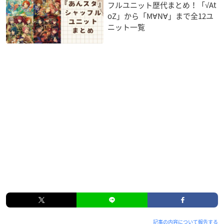
フルユニット歴代まとめ！「√At
oZ」から「M∀N∀」まで全12ユ
ニット一覧
記事の内容について報告する