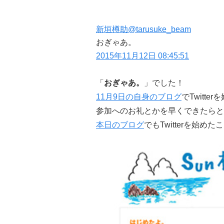
新垣樽助
@tarusuke_beam
おぎゃあ。
2015年11月12日 08:45:51
「
おぎゃあ。
」でした！
11月9日の自身のブログ
でTwitt
参加へのお礼とかを早くできたらと
本日のブログ
でもTwitterを始