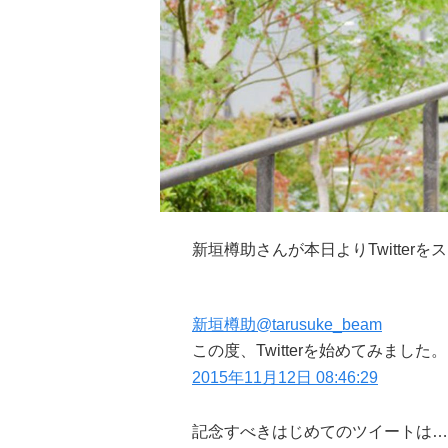
新垣樽助さんが本日よりTwitterを
新垣樽助
@tarusuke_beam
この度、Twitterを始めてみまし
2015年11月12日 08:46:29
記念すべきはじめてのツイートは…