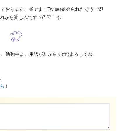
沙汰しております。峯です！Twitter始められたそうで即
ら楽しみですヾ(*´▽｀*)ﾉ
！いま、勉強中よ。用語がわからん(笑)よろしくね！
す。
ら
！