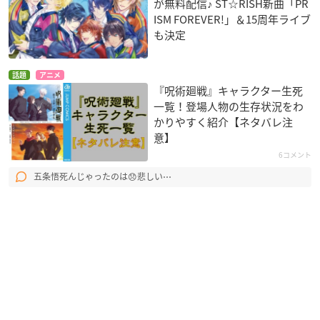
が無料配信♪ ST☆RISH新曲「PR
ISM FOREVER!」＆15周年ライブ
も決定
話題
アニメ
『呪術廻戦』キャラクター生死
一覧！登場人物の生存状況をわ
かりやすく紹介【ネタバレ注
意】
6コメント
五条悟死んじゃったのは😞悲しい⋯