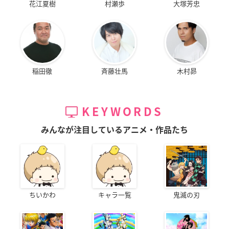
花江夏樹
村瀬歩
大塚芳忠
稲田徹
斉藤壮馬
木村昴
KEYWORDS
みんなが注目しているアニメ・作品たち
ちいかわ
キャラ一覧
鬼滅の刃