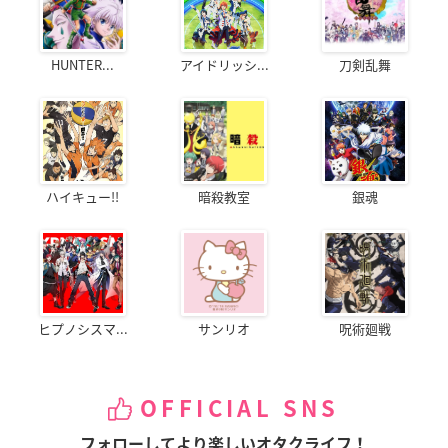
HUNTER...
アイドリッシ...
刀剣乱舞
ハイキュー!!
暗殺教室
銀魂
ヒプノシスマ...
サンリオ
呪術廻戦
OFFICIAL SNS
フォローしてより楽しいオタクライフ！