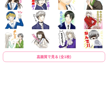
高画質で見る (全1枚)