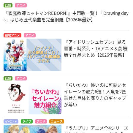
話題
アニメ
『家庭教師ヒットマンREBORN!』主題歌一覧！「Drawing day
s」はじめ歴代楽曲を完全網羅【2026年最新】
劇場アニメ
アニメ
『アイドリッシュセブン』見る
順番・時系列・TVアニメ＆劇場
版全作品まとめ【2026年最新】
話題
アニメ
『ちいかわ』怖いのに可愛いセ
イレーンの魅力6選！人魚を2匹
乗せた巨体と喋り方のギャップ
が尊い
イベント
ライブ
アニメ
ニュース
『うたプリ』アニメ全4シリーズ