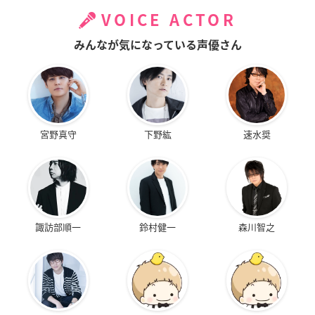
VOICE ACTOR
みんなが気になっている声優さん
宮野真守
下野紘
速水奨
諏訪部順一
鈴村健一
森川智之