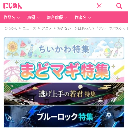
に
じ
め
ん
作品名
声優
舞台俳優
作者名
にじめん
>
ニュース
>
アニメ
> 好きなシーンはあった？『フルーツバスケッ