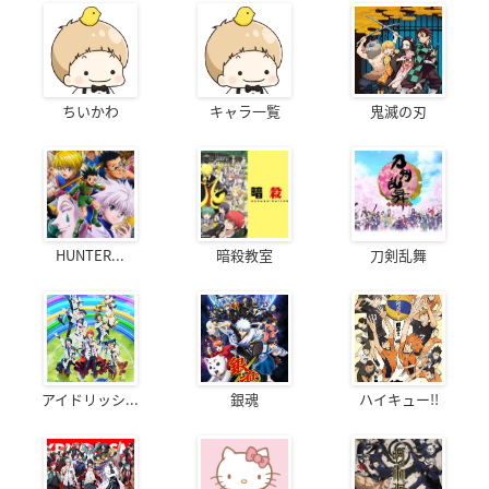
ちいかわ
キャラ一覧
鬼滅の刃
HUNTER...
暗殺教室
刀剣乱舞
アイドリッシ...
銀魂
ハイキュー!!