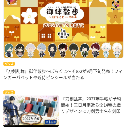
グッズ
『刀剣乱舞』御伴散歩～ぽちくじ～その2が9月下旬発売！フィ
ンガーパペットや近侍ピンシールが当たる
グッズ
『刀剣乱舞』2027年手帳が予約
開始！三日月宗近ら全14種の織
りデザインに刀剣男士名を刻印