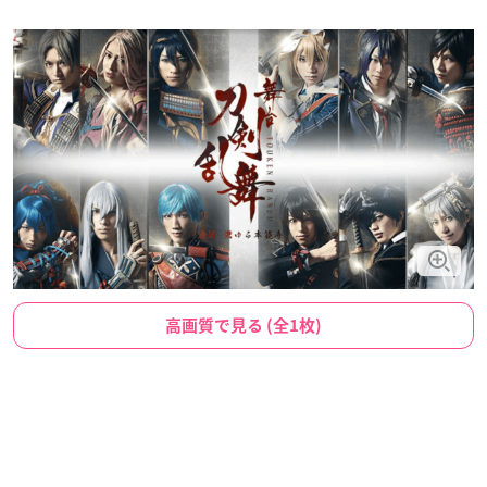
高画質で見る (全1枚)