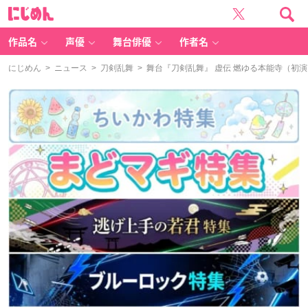
に
じ
め
ん
作品名
声優
舞台俳優
作者名
にじめん
>
ニュース
>
刀剣乱舞
> 舞台『刀剣乱舞』 虚伝 燃ゆる本能寺（初