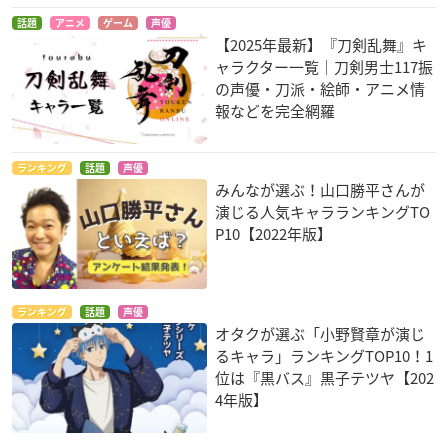
話題
アニメ
ゲーム
声優
【2025年最新】『刀剣乱舞』キ
ャラクター一覧｜刀剣男士117振
の声優・刀派・絵師・アニメ情
報などを完全網羅
ランキング
話題
声優
みんなが選ぶ！山口勝平さんが
演じる人気キャラランキングTO
P10【2022年版】
ランキング
話題
声優
オタクが選ぶ「小野賢章が演じ
るキャラ」ランキングTOP10！1
位は『黒バス』黒子テツヤ【202
4年版】