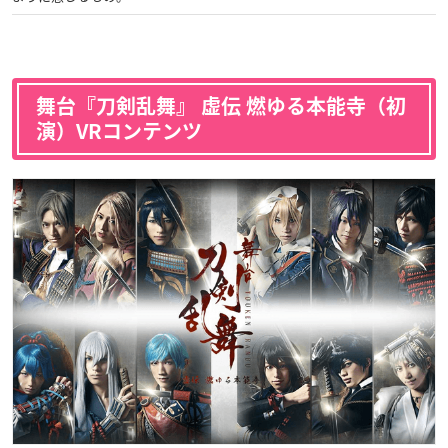
舞台『刀剣乱舞』 虚伝 燃ゆる本能寺（初
演）VRコンテンツ