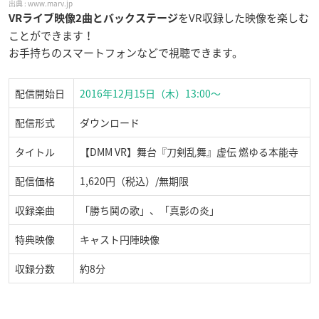
www.marv.jp
をVR収録した映像を楽しむ
VRライブ映像2曲とバックステージ
ことができます！
お手持ちのスマートフォンなどで視聴できます。
配信開始日
2016年12月15日（木）13:00～
配信形式
ダウンロード
タイトル
【DMM VR】舞台『刀剣乱舞』虚伝 燃ゆる本能寺
配信価格
1,620円（税込）/無期限
収録楽曲
「勝ち鬨の歌」、「真影の炎」
特典映像
キャスト円陣映像
収録分数
約8分