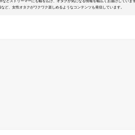
berなどストリーマーにも幅を広げ、オタクが気になる情報を幅広くお届けしていま
報など、女性オタクがワクワク楽しめるようなコンテンツも発信しています。