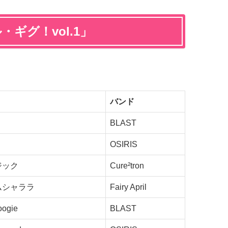
ル・ギグ！vol.1」
バンド
BLAST
OSIRIS
ジック
Cure²tron
ムシャララ
Fairy April
oogie
BLAST