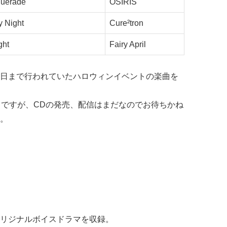
querade
OSIRIS
y Night
Cure²tron
ght
Fairy April
日まで行われていたハロウィンイベントの楽曲を
曲ですが、CDの発売、配信はまだなのでお待ちかね
。
。
リジナルボイスドラマを収録。