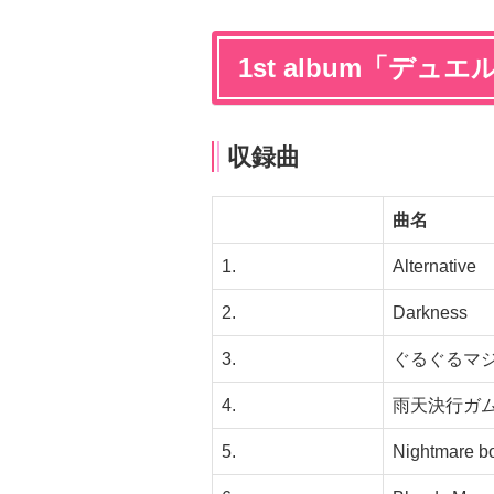
1st album「デュエ
収録曲
曲名
1.
Alternative
2.
Darkness
3.
ぐるぐるマ
4.
雨天決行ガ
5.
Nightmare b