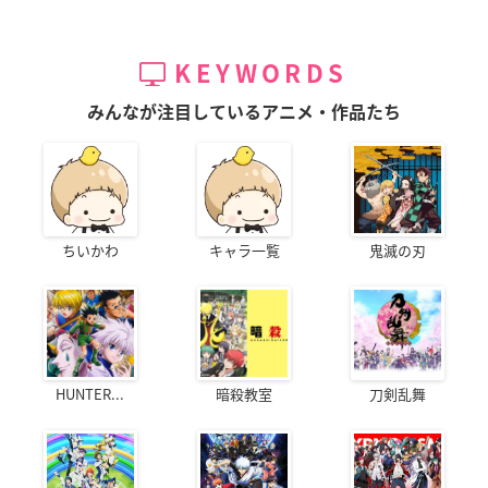
KEYWORDS
みんなが注目しているアニメ・作品たち
ちいかわ
キャラ一覧
鬼滅の刃
HUNTER...
暗殺教室
刀剣乱舞