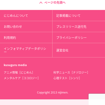
ページの先頭へ
にじめんについて
記事掲載について
お問い合わせ
プレスリリース送付先
利用規約
プライバシーポリシー
インフォマティブデータポリシ
運営会社
ー
kusuguru
media
アニメ情報［にじめん］
科学ニュース［ナゾロジー］
メンタルケア［ココロジー］
心理テスト［シンリ］
Copyright 2013 nijimen.