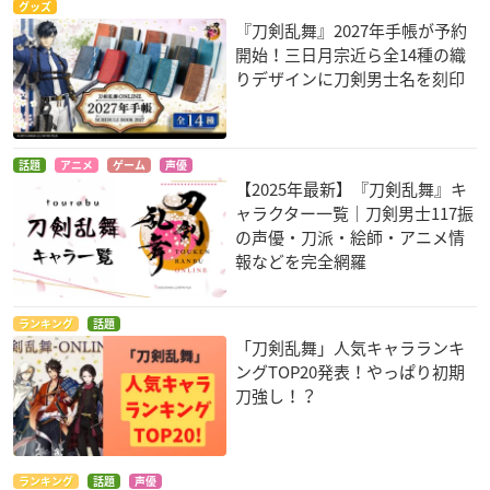
グッズ
『刀剣乱舞』2027年手帳が予約
開始！三日月宗近ら全14種の織
りデザインに刀剣男士名を刻印
話題
アニメ
ゲーム
声優
【2025年最新】『刀剣乱舞』キ
ャラクター一覧｜刀剣男士117振
の声優・刀派・絵師・アニメ情
報などを完全網羅
ランキング
話題
「刀剣乱舞」人気キャラランキ
ングTOP20発表！やっぱり初期
刀強し！？
ランキング
話題
声優