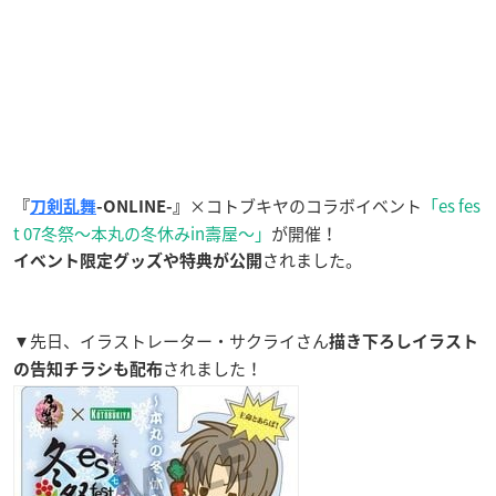
×コトブキヤのコラボイベント
「es fes
『
刀剣乱舞
-ONLINE-』
t 07冬祭～本丸の冬休みin壽屋〜」
が開催！
されました。
イベント限定グッズや特典が公開
▼先日、イラストレーター・サクライさん
描き下ろしイラスト
されました！
の告知チラシも配布