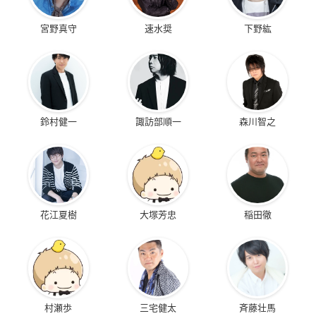
宮野真守
速水奨
下野紘
鈴村健一
諏訪部順一
森川智之
花江夏樹
大塚芳忠
稲田徹
村瀬歩
三宅健太
斉藤壮馬