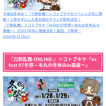
今度は冬休み！『刀剣乱舞』×コトブキヤのイベントが冬に開
催！人参を手にした長谷部のチラシが配布決定！
『刀剣乱舞』×コトブキヤ「es fest 07冬祭～本丸の冬休み in
壽屋～」が2017年冬に開催決定！毎回、刀剣男…
2016-09-21 18:13
『刀剣乱舞-ONLINE-』×コトブキヤ「es
fest 07冬祭～本丸の冬休みin壽屋〜」