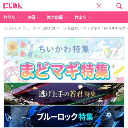
に
じ
め
ん
作品名
声優
舞台俳優
作者名
にじめん
>
ニュース
>
刀剣乱舞
> 『刀剣乱舞』×コトブキヤ「es fest 0