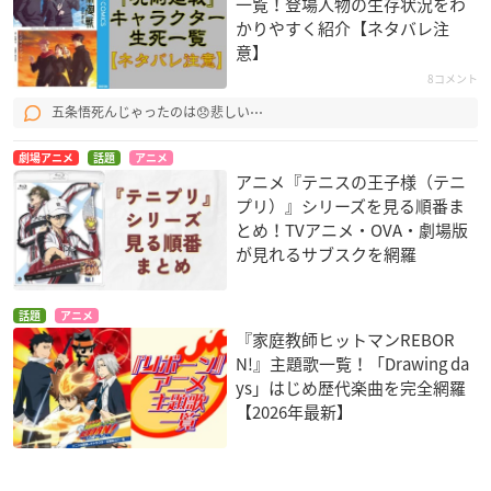
一覧！登場人物の生存状況をわ
かりやすく紹介【ネタバレ注
意】
8コメント
五条悟死んじゃったのは😞悲しい⋯
劇場アニメ
話題
アニメ
アニメ『テニスの王子様（テニ
プリ）』シリーズを見る順番ま
とめ！TVアニメ・OVA・劇場版
が見れるサブスクを網羅
話題
アニメ
『家庭教師ヒットマンREBOR
N!』主題歌一覧！「Drawing da
ys」はじめ歴代楽曲を完全網羅
【2026年最新】