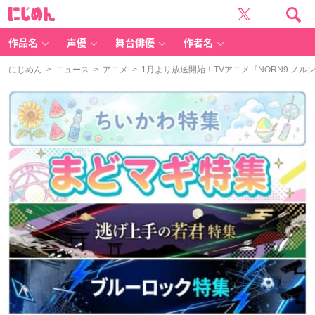
に
じ
め
ん
作品名
声優
舞台俳優
作者名
にじめん
>
ニュース
>
アニメ
> 1月より放送開始！TVアニメ『NORN9 ノル