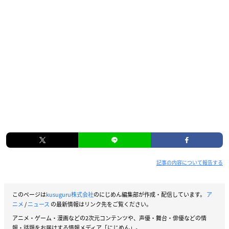
記事の内容について報告する
このページは
kusuguru株式会社
のにじめん編集部が作成・配信しています。
ア
ニメ
/
ニュース
の最新情報はリンク先をご覧ください。
アニメ・ゲーム・漫画などの2次元コンテンツや、声優・舞台・俳優などの情
報・話題をお届けする情報メディア「にじめん」。