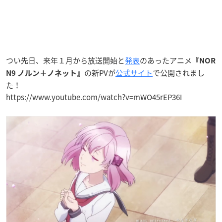
つい先日、来年１月から放送開始と
発表
のあったアニメ
『NOR
の新PVが
公式サイト
で公開されまし
N9 ノルン＋ノネット』
た！
https://www.youtube.com/watch?v=mWO45rEP36I