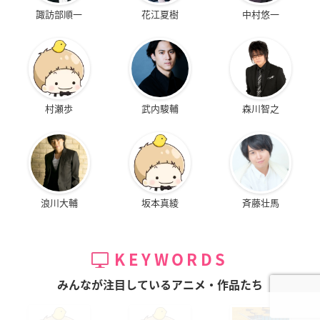
諏訪部順一
花江夏樹
中村悠一
村瀬歩
武内駿輔
森川智之
浪川大輔
坂本真綾
斉藤壮馬
KEYWORDS
みんなが注目しているアニメ・作品たち