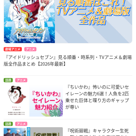
劇場アニメ
アニメ
『アイドリッシュセブン』見る順番・時系列・TVアニメ＆劇場
版全作品まとめ【2026年最新】
話題
アニメ
『ちいかわ』怖いのに可愛いセ
イレーンの魅力6選！人魚を2匹
乗せた巨体と喋り方のギャップ
が尊い
話題
アニメ
『呪術廻戦』キャラクター生死