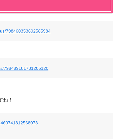
status/798460353692585984
tatus/798489181731205120
すね！
/798460741812568073