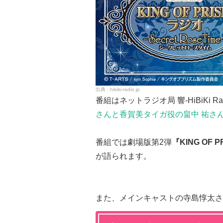
hibiki-radio.jp
番組はネットラジオ局 響-HiBiKi Rad
さんと香賀美タイガ役の畠中 祐さ
番組では劇場版第2弾
『KING OF PR
が語られます。
また、メインキャストの寺島惇太さ