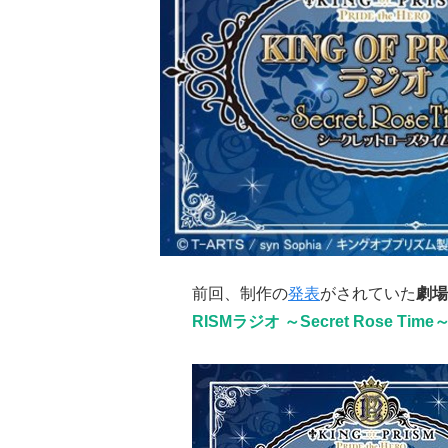
前回、制作の
発表
がされていた
劇場
RISMラジオ ～Secret Rose Time