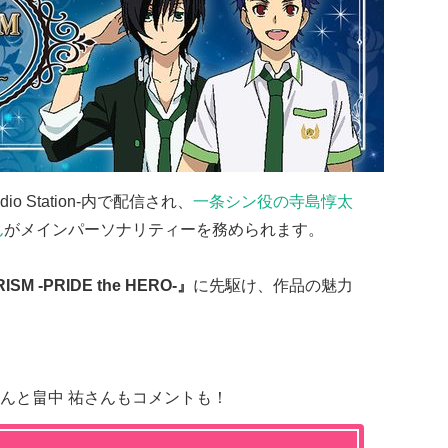
io Station-内で配信され、
一条シン役の寺島惇太
ん
がメインパーソナリティーを務められます。
ISM -PRIDE the HERO-』
に先駆け、作品の魅力
んと畠中 祐さんもコメントも！