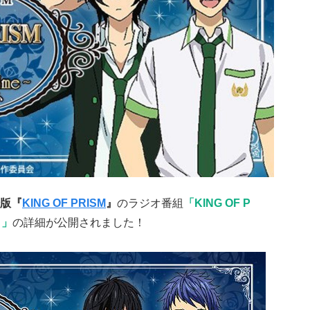
版『
KING OF PRISM
』
のラジオ番組
「KING OF P
～」
の詳細が公開されました！