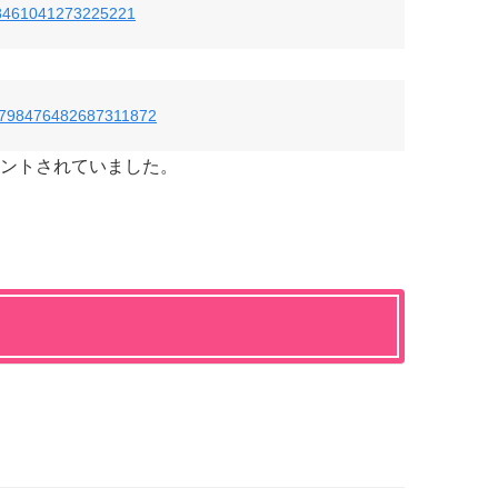
/798461041273225221
tus/798476482687311872
ントされていました。