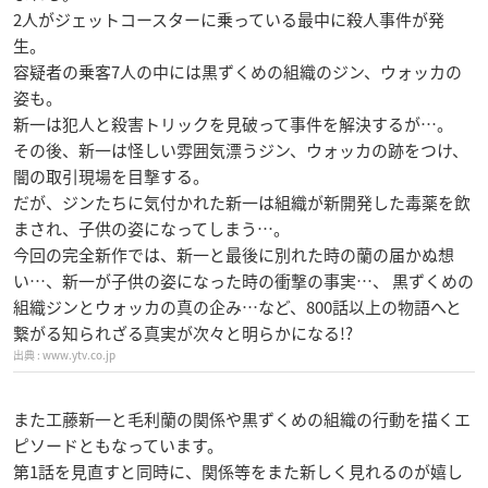
2人がジェットコースターに乗っている最中に殺人事件が発
生。
容疑者の乗客7人の中には黒ずくめの組織のジン、ウォッカの
姿も。
新一は犯人と殺害トリックを見破って事件を解決するが…。
その後、新一は怪しい雰囲気漂うジン、ウォッカの跡をつけ、
闇の取引現場を目撃する。
だが、ジンたちに気付かれた新一は組織が新開発した毒薬を飲
まされ、子供の姿になってしまう…。
今回の完全新作では、新一と最後に別れた時の蘭の届かぬ想
い…、新一が子供の姿になった時の衝撃の事実…、 黒ずくめの
組織ジンとウォッカの真の企み…など、800話以上の物語へと
繋がる知られざる真実が次々と明らかになる!?
www.ytv.co.jp
また工藤新一と毛利蘭の関係や黒ずくめの組織の行動を描くエ
ピソードともなっています。
第1話を見直すと同時に、関係等をまた新しく見れるのが嬉し