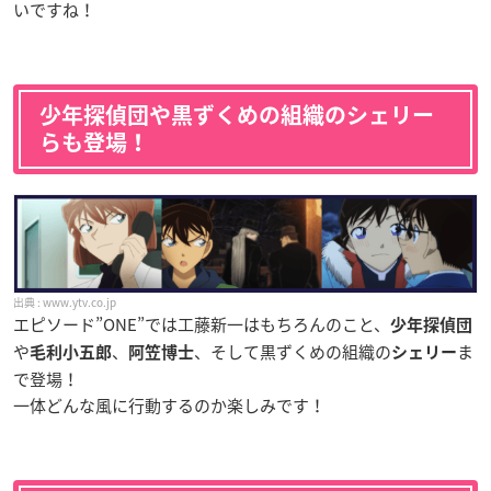
いですね！
少年探偵団や黒ずくめの組織のシェリー
らも登場！
www.ytv.co.jp
エピソード”ONE”では工藤新一はもちろんのこと、
少年探偵団
や
、
、そして黒ずくめの組織の
ま
毛利小五郎
阿笠博士
シェリー
で登場！
一体どんな風に行動するのか楽しみです！