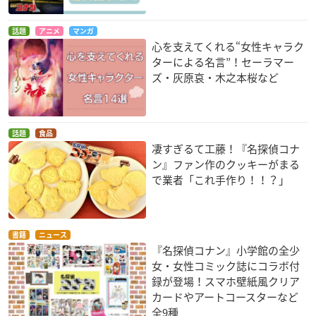
話題
アニメ
マンガ
心を支えてくれる“女性キャラク
ターによる名言”！セーラマー
ズ・灰原哀・木之本桜など
話題
食品
凄すぎるて工藤！『名探偵コナ
ン』ファン作のクッキーがまる
で業者「これ手作り！！？」
書籍
ニュース
『名探偵コナン』小学館の全少
女・女性コミック誌にコラボ付
録が登場！スマホ壁紙風クリア
カードやアートコースターなど
全9種