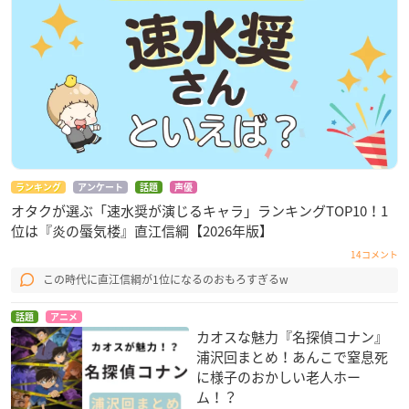
ランキング
アンケート
話題
声優
オタクが選ぶ「速水奨が演じるキャラ」ランキングTOP10！1
位は『炎の蜃気楼』直江信綱【2026年版】
14コメント
この時代に直江信綱が1位になるのおもろすぎるw
話題
アニメ
カオスな魅力『名探偵コナン』
浦沢回まとめ！あんこで窒息死
に様子のおかしい老人ホー
ム！？