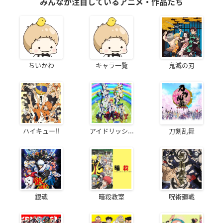
みんなが注目しているアニメ・作品たち
ちいかわ
キャラ一覧
鬼滅の刃
ハイキュー!!
アイドリッシ...
刀剣乱舞
銀魂
暗殺教室
呪術廻戦