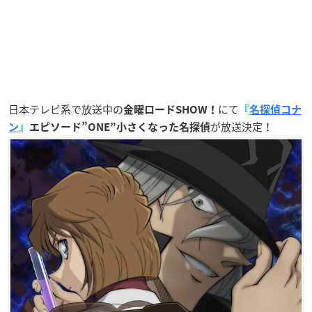
日本テレビ系で放送中の
にて
金曜ロードSHOW！
『
名探偵コナ
が放送決定！
ン
』
エピソード”ONE”小さくなった名探偵