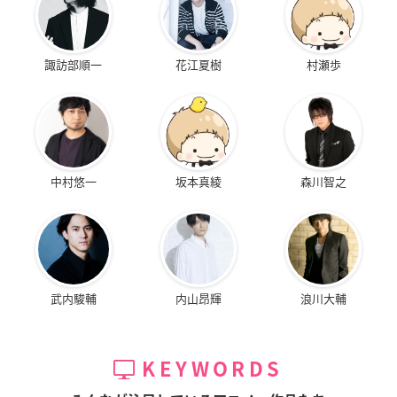
諏訪部順一
花江夏樹
村瀬歩
中村悠一
坂本真綾
森川智之
武内駿輔
内山昂輝
浪川大輔
KEYWORDS