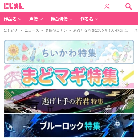
に
じ
め
ん
作品名
声優
舞台俳優
作者名
にじめん
>
ニュース
>
名探偵コナン
> 原点となる第1話を新しい物語に。『名