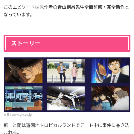
このエピソードは原作者の
と
青山剛昌先生全面監修・完全新作
なっています。
ストーリー
www.ytv.co.jp
新一と蘭は遊園地トロピカルランドでデート中に事件に巻き込
まれる。