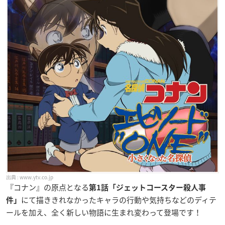
www.ytv.co.jp
『コナン』の原点となる
第1話「ジェットコースター殺人事
にて描ききれなかったキャラの行動や気持ちなどのディテ
件」
ールを加え、全く新しい物語に生まれ変わって登場です！