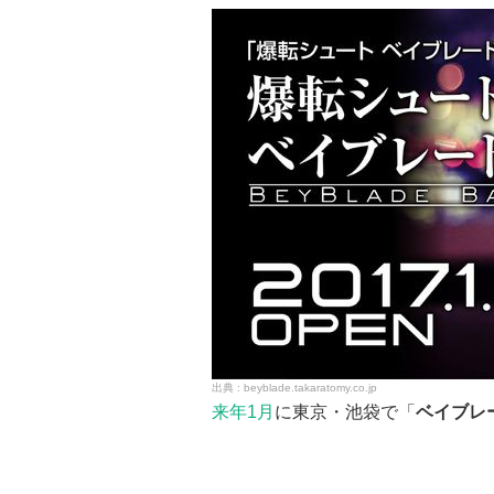
beyblade.takaratomy.co.jp
来年1月
に東京・池袋で「
ベイブレ