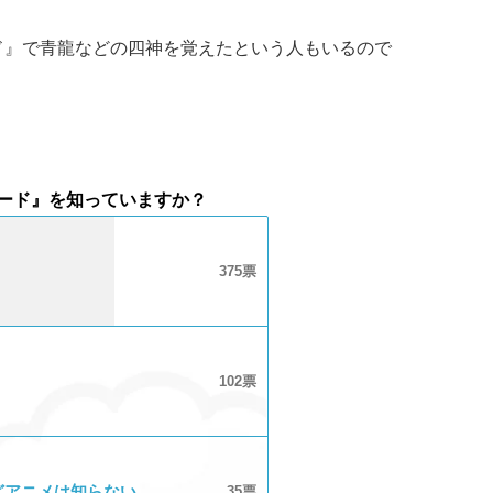
ド』で青龍などの四神を覚えたという人もいるので
レード』を知っていますか？
375
102
どアニメは知らない
35