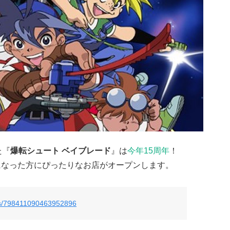
た『
爆転シュート ベイブレード
』は
今年15周年
！
になった方にぴったりなお店がオープンします。
atus/798411090463952896