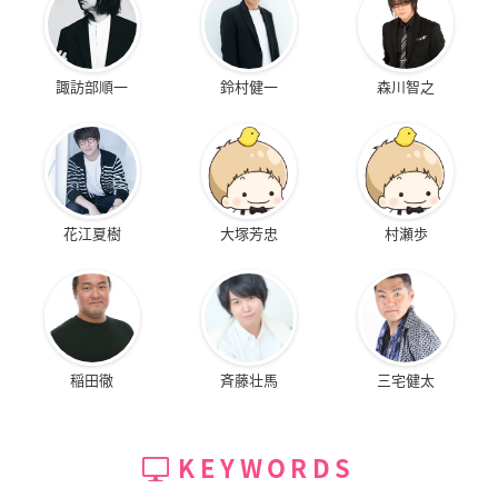
諏訪部順一
鈴村健一
森川智之
花江夏樹
大塚芳忠
村瀬歩
稲田徹
斉藤壮馬
三宅健太
KEYWORDS