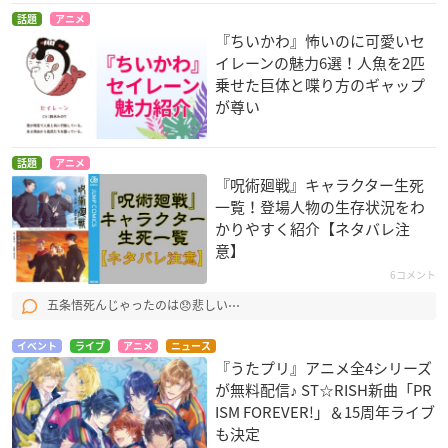
話題
アニメ
『ちいかわ』怖いのに可愛いセ
イレーンの魅力6選！人魚を2匹
乗せた巨体と喋り方のギャップ
が尊い
話題
アニメ
『呪術廻戦』キャラクター生死
一覧！登場人物の生存状況をわ
かりやすく紹介【ネタバレ注
意】
6コメント
五条悟死んじゃったのは😞悲しい⋯
イベント
ライブ
アニメ
ニュース
『うたプリ』アニメ全4シリーズ
が無料配信♪ ST☆RISH新曲「PR
ISM FOREVER!」＆15周年ライブ
も決定