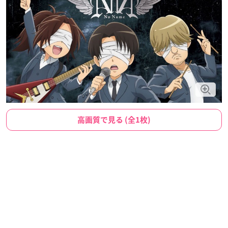
高画質で見る (全1枚)