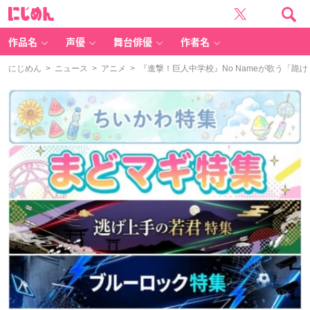
に
じ
め
ん
作品名
声優
舞台俳優
作者名
にじめん
>
ニュース
>
アニメ
> 『進撃！巨人中学校』No Nameが歌う「跪