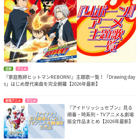
話題
アニメ
『家庭教師ヒットマンREBORN!』主題歌一覧！「Drawing day
s」はじめ歴代楽曲を完全網羅【2026年最新】
劇場アニメ
アニメ
『アイドリッシュセブン』見る
順番・時系列・TVアニメ＆劇場
版全作品まとめ【2026年最新】