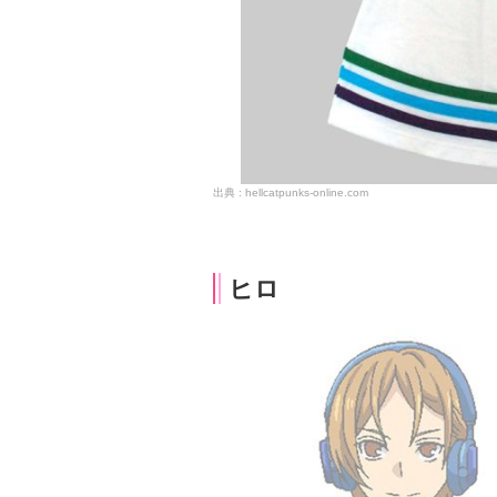
hellcatpunks-online.com
ヒロ