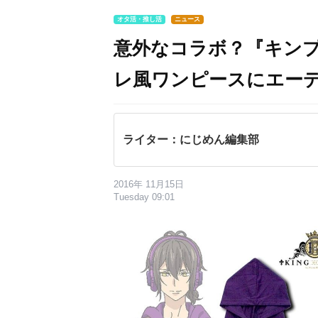
オタ活・推し活
ニュース
意外なコラボ？『キン
レ風ワンピースにエー
ライター：にじめん編集部
2016年 11月15日
Tuesday 09:01