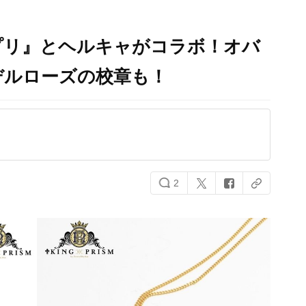
プリ』とヘルキャがコラボ！オバ
デルローズの校章も！
2