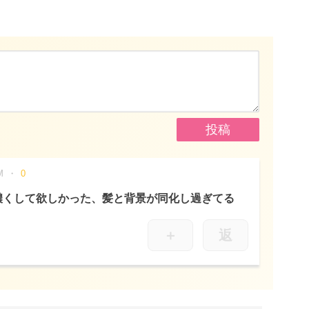
M
0
濃くして欲しかった、髪と背景が同化し過ぎてる
＋
返