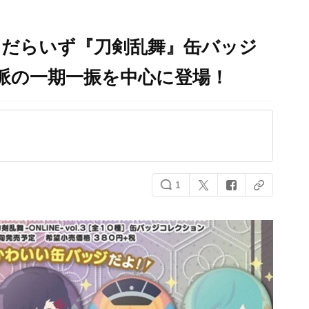
えだらいず『刀剣乱舞』缶バッジ
派の一期一振を中心に登場！
1