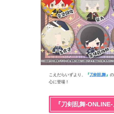
こえだらいずより、
『
刀剣乱舞
』
の
心に登場！
『刀剣乱舞-ONLINE