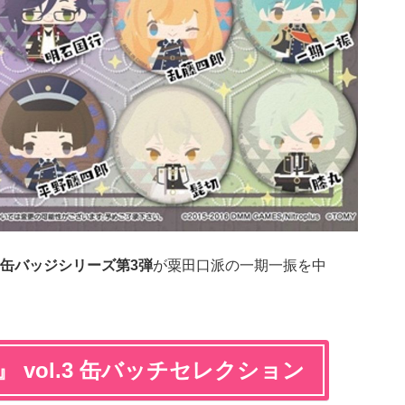
缶バッジシリーズ第3弾
が粟田口派の一期一振を中
-』 vol.3 缶バッチセレクション