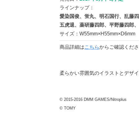
ラインナップ：
愛染国俊、蛍丸、明石国行、乱藤四
五虎退、薬研藤四郎、平野藤四郎、
サイズ：W55mm×H55mm×D6mm
商品詳細は
こちら
からご確認くださ
柔らかい雰囲気のイラストとデザイ
© 2015-2016 DMM GAMES/Nitroplus
© TOMY