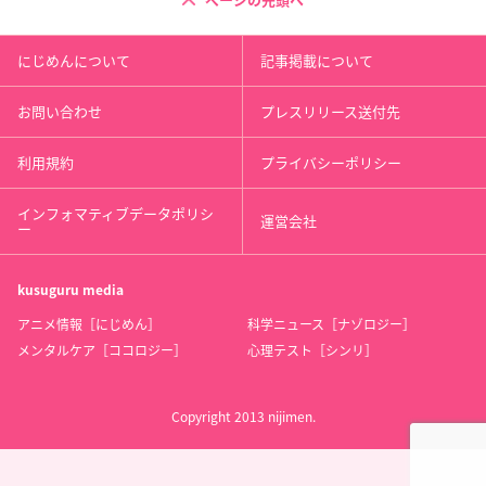
ページの先頭へ
にじめんについて
記事掲載について
お問い合わせ
プレスリリース送付先
利用規約
プライバシーポリシー
インフォマティブデータポリシ
運営会社
ー
kusuguru
media
アニメ情報［にじめん］
科学ニュース［ナゾロジー］
メンタルケア［ココロジー］
心理テスト［シンリ］
Copyright 2013 nijimen.