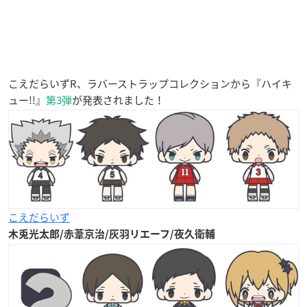
こえだらいずR、ラバーストラップコレクションから『ハイキ
ュー!!』
第3弾
が発表されました！
こえだらいず
木兎光太郎/赤葦京治/灰羽リエーフ/夜久衛輔