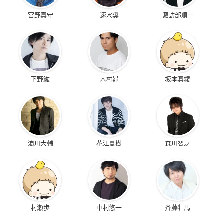
宮野真守
速水奨
諏訪部順一
下野紘
木村昴
坂本真綾
浪川大輔
花江夏樹
森川智之
村瀬歩
中村悠一
斉藤壮馬