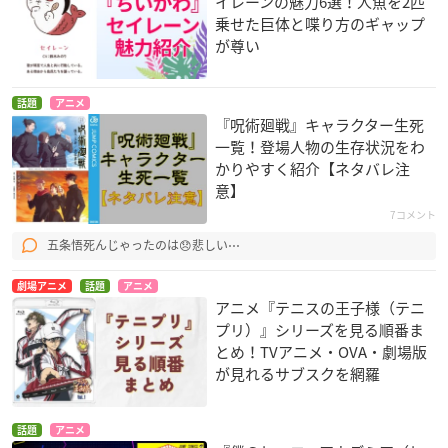
イレーンの魅力6選！人魚を2匹
乗せた巨体と喋り方のギャップ
が尊い
話題
アニメ
『呪術廻戦』キャラクター生死
一覧！登場人物の生存状況をわ
かりやすく紹介【ネタバレ注
意】
7コメント
五条悟死んじゃったのは😞悲しい⋯
劇場アニメ
話題
アニメ
アニメ『テニスの王子様（テニ
プリ）』シリーズを見る順番ま
とめ！TVアニメ・OVA・劇場版
が見れるサブスクを網羅
話題
アニメ