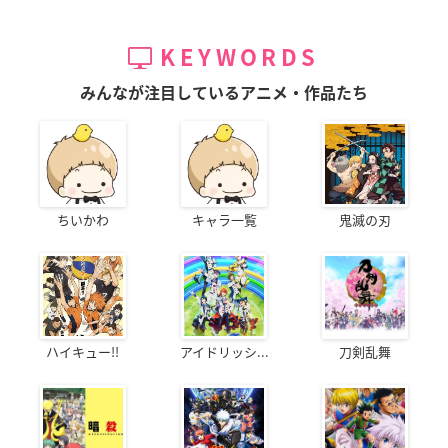
KEYWORDS
みんなが注目しているアニメ・作品たち
ちいかわ
キャラ一覧
鬼滅の刃
ハイキュー!!
アイドリッシ...
刀剣乱舞