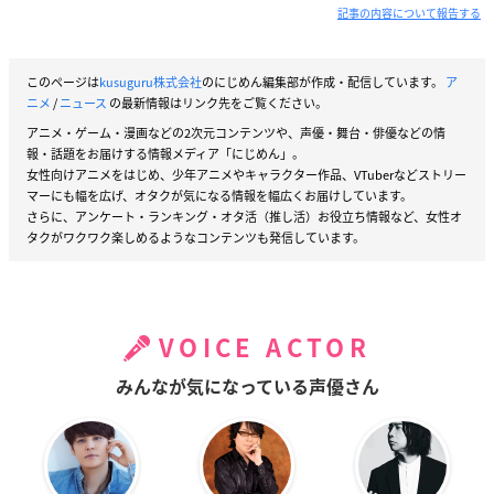
記事の内容について報告する
このページは
kusuguru株式会社
のにじめん編集部が作成・配信しています。
ア
ニメ
/
ニュース
の最新情報はリンク先をご覧ください。
アニメ・ゲーム・漫画などの2次元コンテンツや、声優・舞台・俳優などの情
報・話題をお届けする情報メディア「にじめん」。
女性向けアニメをはじめ、少年アニメやキャラクター作品、VTuberなどストリー
マーにも幅を広げ、オタクが気になる情報を幅広くお届けしています。
さらに、アンケート・ランキング・オタ活（推し活）お役立ち情報など、女性オ
タクがワクワク楽しめるようなコンテンツも発信しています。
VOICE ACTOR
みんなが気になっている声優さん