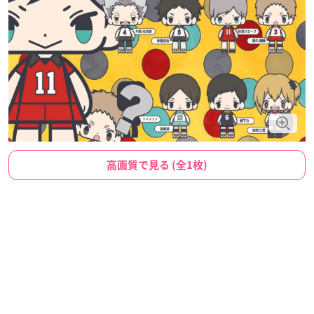
高画質で見る (全1枚)