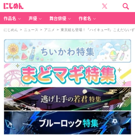
に
じ
め
ん
作品名
声優
舞台俳優
作者名
にじめん
>
ニュース
>
アニメ
> 東京組も登場！『ハイキュー!!』こえだらい