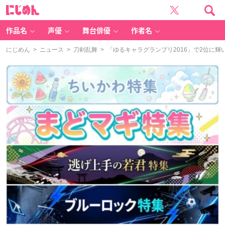
に
じ
め
ん
作品名
声優
舞台俳優
作者名
にじめん
>
ニュース
>
刀剣乱舞
> 「ゆるキャラグランプリ2016」で2位に