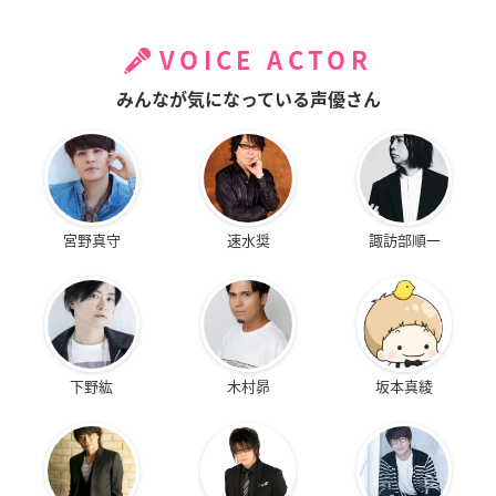
VOICE ACTOR
みんなが気になっている声優さん
宮野真守
速水奨
諏訪部順一
下野紘
木村昴
坂本真綾