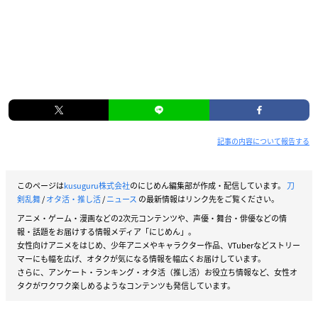
記事の内容について報告する
このページは
kusuguru株式会社
のにじめん編集部が作成・配信しています。
刀
剣乱舞
/
オタ活・推し活
/
ニュース
の最新情報はリンク先をご覧ください。
アニメ・ゲーム・漫画などの2次元コンテンツや、声優・舞台・俳優などの情
報・話題をお届けする情報メディア「にじめん」。
女性向けアニメをはじめ、少年アニメやキャラクター作品、VTuberなどストリー
マーにも幅を広げ、オタクが気になる情報を幅広くお届けしています。
さらに、アンケート・ランキング・オタ活（推し活）お役立ち情報など、女性オ
タクがワクワク楽しめるようなコンテンツも発信しています。