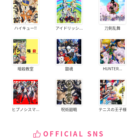
ハイキュー!!
アイドリッシ...
刀剣乱舞
暗殺教室
銀魂
HUNTER...
ヒプノシスマ...
呪術廻戦
テニスの王子様
OFFICIAL SNS