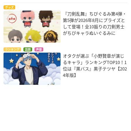
グッズ
『刀剣乱舞』ちびぐるみ第4弾・
第5弾が2026年8月にプライズと
して登場！全10振りの刀剣男士
がちびキャラぬいぐるみに
ランキング
話題
声優
オタクが選ぶ「小野賢章が演じ
るキャラ」ランキングTOP10！1
位は『黒バス』黒子テツヤ【202
4年版】