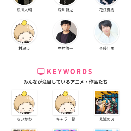
浪川大輔
森川智之
花江夏樹
村瀬歩
中村悠一
斉藤壮馬
KEYWORDS
みんなが注目しているアニメ・作品たち
ちいかわ
キャラ一覧
鬼滅の刃