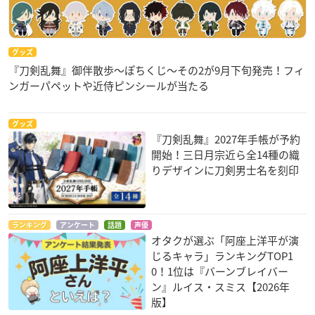
グッズ
『刀剣乱舞』御伴散歩～ぽちくじ～その2が9月下旬発売！フィ
ンガーパペットや近侍ピンシールが当たる
グッズ
『刀剣乱舞』2027年手帳が予約
開始！三日月宗近ら全14種の織
りデザインに刀剣男士名を刻印
ランキング
アンケート
話題
声優
オタクが選ぶ「阿座上洋平が演
じるキャラ」ランキングTOP1
0！1位は『バーンブレイバー
ン』ルイス・スミス【2026年
版】