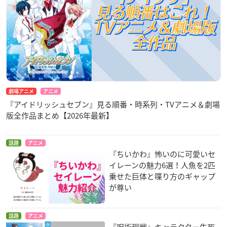
劇場アニメ
アニメ
『アイドリッシュセブン』見る順番・時系列・TVアニメ＆劇場
版全作品まとめ【2026年最新】
話題
アニメ
『ちいかわ』怖いのに可愛いセ
イレーンの魅力6選！人魚を2匹
乗せた巨体と喋り方のギャップ
が尊い
話題
アニメ