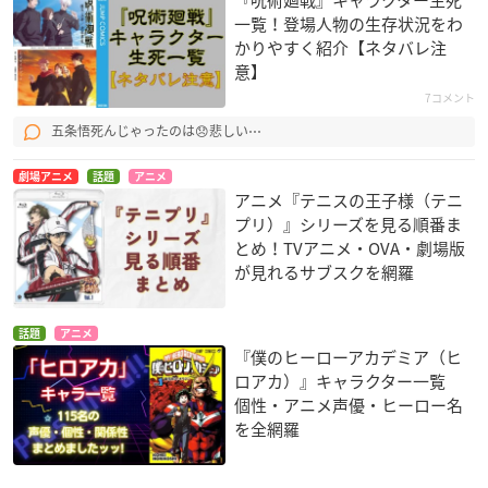
『呪術廻戦』キャラクター生死
一覧！登場人物の生存状況をわ
かりやすく紹介【ネタバレ注
意】
7コメント
五条悟死んじゃったのは😞悲しい⋯
劇場アニメ
話題
アニメ
アニメ『テニスの王子様（テニ
プリ）』シリーズを見る順番ま
とめ！TVアニメ・OVA・劇場版
が見れるサブスクを網羅
話題
アニメ
『僕のヒーローアカデミア（ヒ
ロアカ）』キャラクター一覧
個性・アニメ声優・ヒーロー名
を全網羅