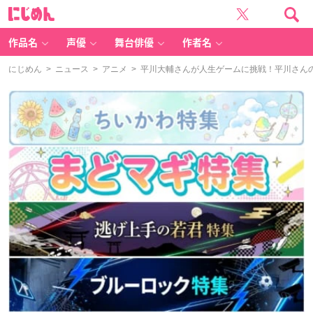
に
じ
め
ん
作品名
声優
舞台俳優
作者名
にじめん
>
ニュース
>
アニメ
> 平川大輔さんが人生ゲームに挑戦！平川さん