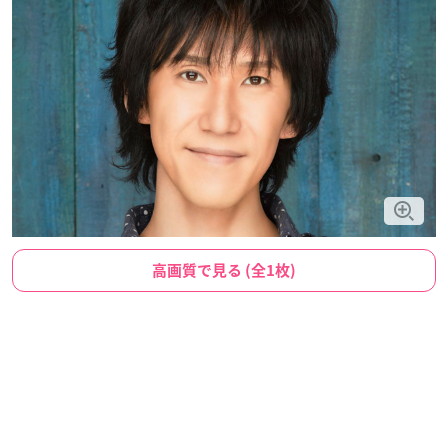
高画質で見る (全1枚)