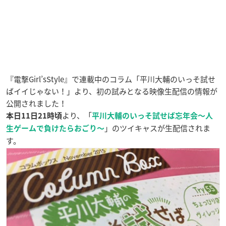
『電撃Girl’sStyle』で連載中のコラム「平川大輔のいっそ試せ
ばイイじゃない！」より、初の試みとなる映像生配信の情報が
公開されました！
より、「
本日11日21時頃
平川大輔のいっそ試せば忘年会〜人
」のツイキャスが生配信されま
生ゲームで負けたらおごり〜
す。