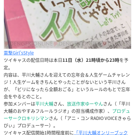
電撃Girl’sStyle
ツイキャスの配信日時は本日
を予
11日（水）21時頃から23時
定。
内容は、平川大輔さんを迎えての忘年会＆人生ゲームチャレン
ジ！人生ゲームをきちんとやったことがないという平川さん
が、「ビリになったら全額おごる」というルールのもとで忘年
会をやるとのこと。
参加メンバーは
平川大輔
さん、
放送作家ゆーやん
さん（「平川
大輔のおやすみフルールラジオ」の担当構成作家）、
プロデュ
ーサークロキリシマン
さん（「アニ・コン RADIO VOICEきゃら
びぃ」プロデューサー）。
ツイキャス配信開始1時間程度前に
「平川大輔オンリーブック