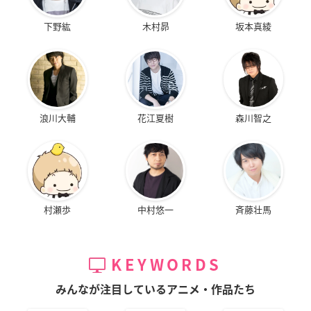
下野紘
木村昴
坂本真綾
浪川大輔
花江夏樹
森川智之
村瀬歩
中村悠一
斉藤壮馬
KEYWORDS
みんなが注目しているアニメ・作品たち