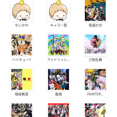
ちいかわ
キャラ一覧
鬼滅の刃
ハイキュー!!
アイドリッシ...
刀剣乱舞
暗殺教室
銀魂
HUNTER...