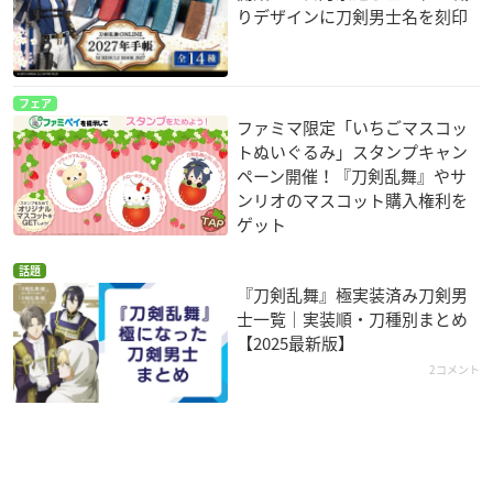
りデザインに刀剣男士名を刻印
フェア
ファミマ限定「いちごマスコッ
トぬいぐるみ」スタンプキャン
ペーン開催！『刀剣乱舞』やサ
ンリオのマスコット購入権利を
ゲット
話題
『刀剣乱舞』極実装済み刀剣男
士一覧｜実装順・刀種別まとめ
【2025最新版】
2コメント