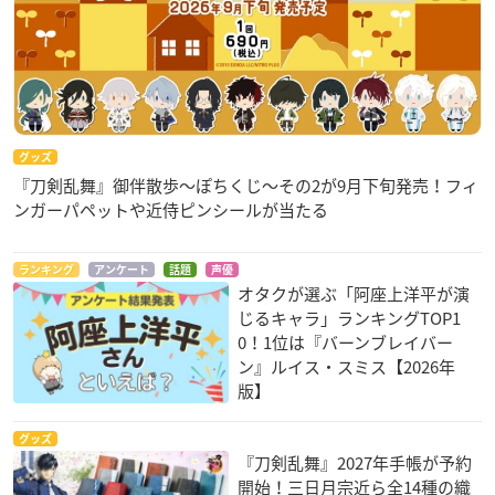
グッズ
『刀剣乱舞』御伴散歩～ぽちくじ～その2が9月下旬発売！フィ
ンガーパペットや近侍ピンシールが当たる
ランキング
アンケート
話題
声優
オタクが選ぶ「阿座上洋平が演
じるキャラ」ランキングTOP1
0！1位は『バーンブレイバー
ン』ルイス・スミス【2026年
版】
グッズ
『刀剣乱舞』2027年手帳が予約
開始！三日月宗近ら全14種の織