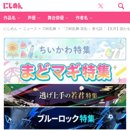
に
じ
め
ん
作品名
声優
舞台俳優
作者名
にじめん
>
ニュース
>
刀剣乱舞
> 『刀剣乱舞-花丸-』第七話「【文月】誰