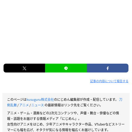
記事の内容について報告する
このページは
kusuguru株式会社
のにじめん編集部が作成・配信しています。
刀
剣乱舞
/
アニメ
/
ニュース
の最新情報はリンク先をご覧ください。
アニメ・ゲーム・漫画などの2次元コンテンツや、声優・舞台・俳優などの情
報・話題をお届けする情報メディア「にじめん」。
女性向けアニメをはじめ、少年アニメやキャラクター作品、VTuberなどストリー
マーにも幅を広げ、オタクが気になる情報を幅広くお届けしています。