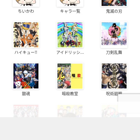
ちいかわ
キャラ一覧
鬼滅の刃
ハイキュー!!
アイドリッシ...
刀剣乱舞
銀魂
暗殺教室
呪術廻戦
ヒプノシスマ...
名探偵コナン
忍たま乱太郎