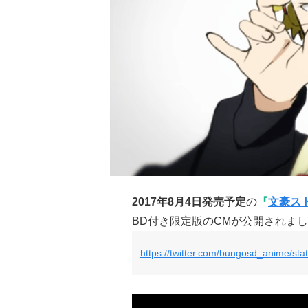
2017年8月4日発売予定
の
『
文豪ス
BD付き限定版のCMが公開されま
https://twitter.com/bungosd_anime/s