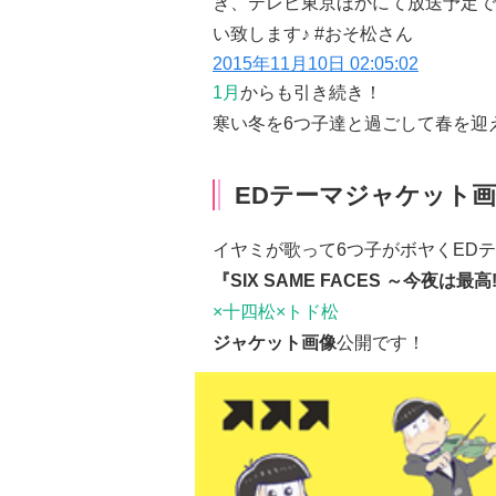
き、テレビ東京ほかにて放送予定で
い致します♪ #おそ松さん
2015年11月10日 02:05:02
1月
からも引き続き！
寒い冬を6つ子達と過ごして春を迎
EDテーマジャケット画
イヤミが歌って6つ子がボヤくED
『SIX SAME FACES ～今夜は最高!!
×十四松×トド松
ジャケット画像
公開です！