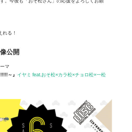
す。今後も「おそ松さん」の応援をよろしくお願
えれる！
像公開
テーマ
!!!!～』
イヤミ feat.おそ松×カラ松×チョロ松×一松