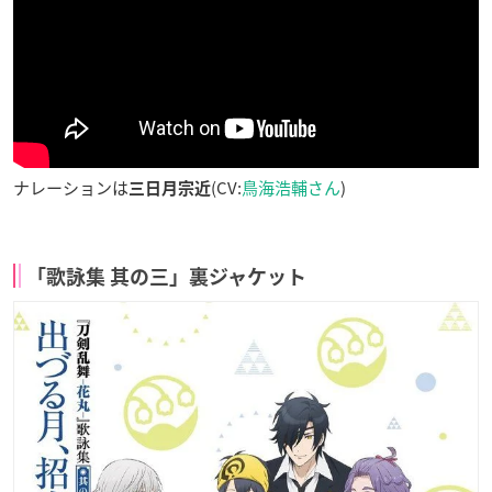
ナレーションは
(CV:
鳥海浩輔さん
)
三日月宗近
「歌詠集 其の三」裏ジャケット