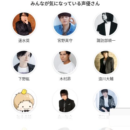
みんなが気になっている声優さん
速水奨
宮野真守
諏訪部順一
下野紘
木村昴
浪川大輔
坂本真綾
森川智之
花江夏樹