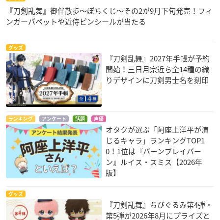
『刀剣乱舞』御伴散歩～ぽちくじ～その2が9月下旬発売！フィ
ンガーパペットや近侍ピンシールが当たる
グッズ
『刀剣乱舞』2027年手帳が予約
開始！三日月宗近ら全14種の織
りデザインに刀剣男士名を刻印
ランキング
アンケート
話題
声優
オタクが選ぶ「阿座上洋平が演
じるキャラ」ランキングTOP1
0！1位は『バーンブレイバー
ン』ルイス・スミス【2026年
版】
グッズ
『刀剣乱舞』ちびぐるみ第4弾・
第5弾が2026年8月にプライズと