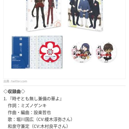
twitter.com
◇収録曲◇
1. 『時ぞとも無し兼備の華よ』
作詞：ミズノゲンキ
作曲・編曲：設楽哲也
歌：堀川国広（CV:榎木淳弥さん）
和泉守兼定（CV:木村良平さん）