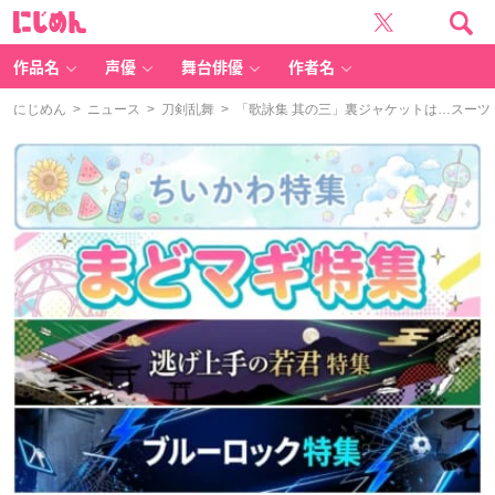
に
じ
め
ん
作品名
声優
舞台俳優
作者名
にじめん
>
ニュース
>
刀剣乱舞
> 「歌詠集 其の三」裏ジャケットは…スーツ