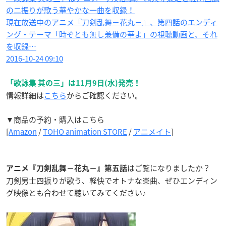
の二振りが歌う華やかな一曲を収録！
現在放送中のアニメ『刀剣乱舞−花丸−』、第四話のエンディ
ング・テーマ「時ぞとも無し兼備の華よ」の視聴動画と、それ
を収録…
2016-10-24 09:10
「歌詠集 其の三」は11月9日(水)発売！
情報詳細は
こちら
からご確認ください。
▼商品の予約・購入はこちら
[
Amazon
/
TOHO animation STORE
/
アニメイト
]
はご覧になりましたか？
アニメ『刀剣乱舞−花丸−』第五話
刀剣男士四振りが歌う、軽快でオトナな楽曲、ぜひエンディン
グ映像とも合わせて聴いてみてください♪