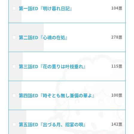
第一話ED『明け暮れ日記』
104
第二話ED『心魂の在処』
278
第三話ED『花の薫りは叶枝垂れ』
115
第四話ED『時ぞとも無し兼備の華よ』
100
第五話ED『出づる月、招宴の唄』
142