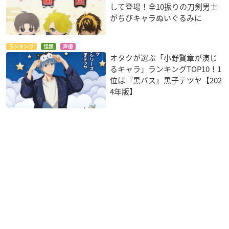
して登場！全10振りの刀剣男士
がちびキャラぬいぐるみに
ランキング
話題
声優
オタクが選ぶ「小野賢章が演じ
るキャラ」ランキングTOP10！1
位は『黒バス』黒子テツヤ【202
4年版】