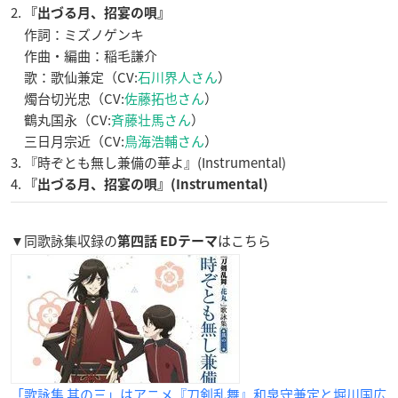
2.
『出づる月、招宴の唄』
作詞：ミズノゲンキ
作曲・編曲：稲毛謙介
歌：歌仙兼定（CV:
石川界人さん
）
燭台切光忠（CV:
佐藤拓也さん
）
鶴丸国永（CV:
斉藤壮馬さん
）
三日月宗近（CV:
鳥海浩輔さん
）
3. 『時ぞとも無し兼備の華よ』(Instrumental)
4.
『出づる月、招宴の唄』(Instrumental)
▼同歌詠集収録の
はこちら
第四話 EDテーマ
「歌詠集 其の三」はアニメ『刀剣乱舞』和泉守兼定と堀川国広