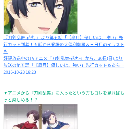
『刀剣乱舞-花丸-』より第五話「【皐月】優しいは、強い」先
行カット到着！五話から登場の大倶利伽羅＆三日月のイラスト
も
好評放送中のTVアニメ『刀剣乱舞-花丸-』から、30日(日)より
放送の第五話「【皐月】優しいは、強い」先行カット＆あら…
2016-10-28 18:23
▼アニメから『刀剣乱舞』に入ったという方もコレを見ればも
っと楽しめる！？