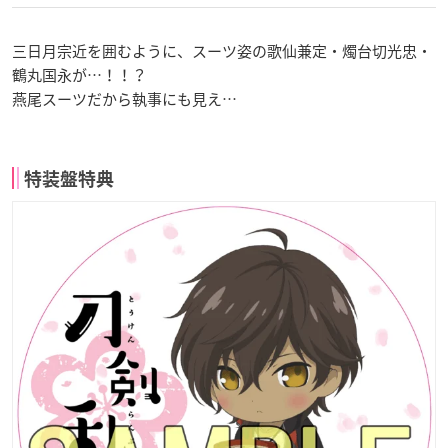
三日月宗近を囲むように、スーツ姿の歌仙兼定・燭台切光忠・
鶴丸国永が…！！？
燕尾スーツだから執事にも見え…
特装盤特典