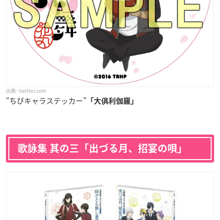
twitter.com
“ちびキャラステッカー”
「大俱利伽羅」
歌詠集 其の三「出づる月、招宴の唄」