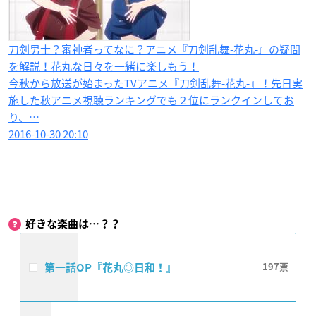
刀剣男士？審神者ってなに？アニメ『刀剣乱舞-花丸-』の疑問
を解説！花丸な日々を一緒に楽しもう！
今秋から放送が始まったTVアニメ『刀剣乱舞-花丸-』！先日実
施した秋アニメ視聴ランキングでも２位にランクインしてお
り、…
2016-10-30 20:10
好きな楽曲は…？？
第一話OP『花丸◎日和！』
197