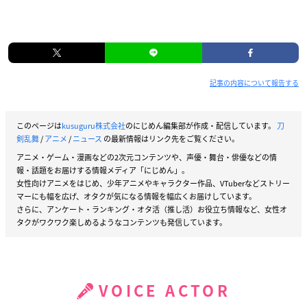
記事の内容について報告する
このページは
kusuguru株式会社
のにじめん編集部が作成・配信しています。
刀
剣乱舞
/
アニメ
/
ニュース
の最新情報はリンク先をご覧ください。
アニメ・ゲーム・漫画などの2次元コンテンツや、声優・舞台・俳優などの情
報・話題をお届けする情報メディア「にじめん」。
女性向けアニメをはじめ、少年アニメやキャラクター作品、VTuberなどストリー
マーにも幅を広げ、オタクが気になる情報を幅広くお届けしています。
さらに、アンケート・ランキング・オタ活（推し活）お役立ち情報など、女性オ
タクがワクワク楽しめるようなコンテンツも発信しています。
VOICE ACTOR