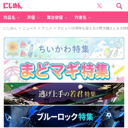
に
じ
め
ん
作品名
声優
舞台俳優
作者名
にじめん
>
ニュース
>
アニメ
> デビュー15周年を迎える小野大輔さんを大特