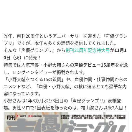
昨年、創刊20周年というアニバーサリーを迎えた『声優グラン
プリ』ですが、本年も多くの話題を提供してくれました。
そんな『声優グランプリ』から
創刊21周年記念特大号
が
11月1
に発売！
0日（火）
特集では人気声優・小野大輔さんの
を記念
声優デビュー15周年
し、ロングインタビューが掲載されます。
「小野大輔をつくる15の質問」や、声優仲間・仕事仲間からの
コメントなど、「声優・小野大輔」の核に迫るとても豪華な内
容になっています。
小野さんは1年8カ月ぶり3回目の『声優グランプリ』表紙登
場。男性ソロで1回表紙を飾ったのは、福山潤さん以来2人目！