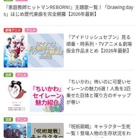
『家庭教師ヒットマンREBORN!』主題歌一覧！「Drawing day
s」はじめ歴代楽曲を完全網羅【2026年最新】
劇場アニメ
アニメ
『アイドリッシュセブン』見る
順番・時系列・TVアニメ＆劇場
版全作品まとめ【2026年最新】
話題
アニメ
『ちいかわ』怖いのに可愛いセ
イレーンの魅力6選！人魚を2匹
乗せた巨体と喋り方のギャップ
が尊い
話題
アニメ
『呪術廻戦』キャラクター生死
一覧！登場人物の生存状況をわ