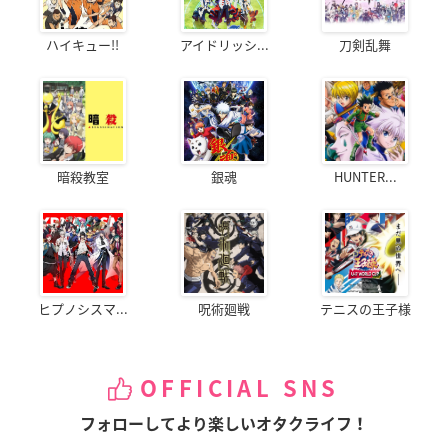
ハイキュー!!
アイドリッシ...
刀剣乱舞
暗殺教室
銀魂
HUNTER...
ヒプノシスマ...
呪術廻戦
テニスの王子様
OFFICIAL SNS
フォローしてより楽しいオタクライフ！