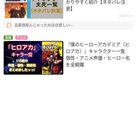
かりやすく紹介【ネタバレ注
意】
6コメント
五条悟死んじゃったのは😞悲しい⋯
話題
アニメ
『僕のヒーローアカデミア（ヒ
ロアカ）』キャラクター一覧
個性・アニメ声優・ヒーロー名
を全網羅