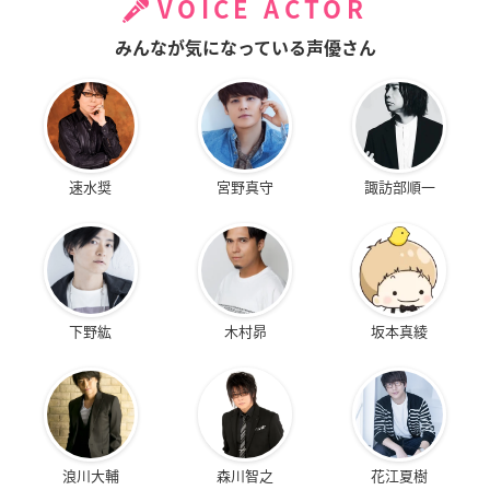
VOICE ACTOR
みんなが気になっている声優さん
速水奨
宮野真守
諏訪部順一
下野紘
木村昴
坂本真綾
浪川大輔
森川智之
花江夏樹