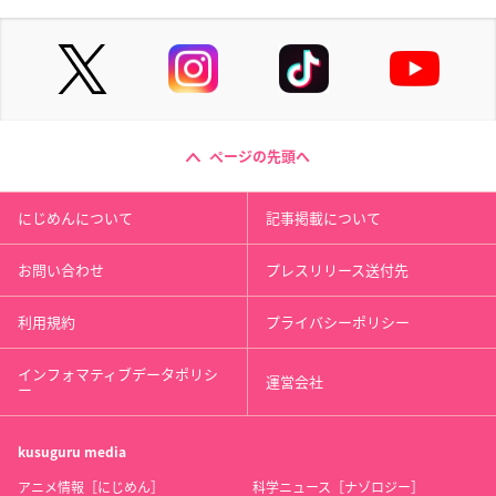
ページの先頭へ
にじめんについて
記事掲載について
お問い合わせ
プレスリリース送付先
利用規約
プライバシーポリシー
インフォマティブデータポリシ
運営会社
ー
kusuguru
media
アニメ情報［にじめん］
科学ニュース［ナゾロジー］