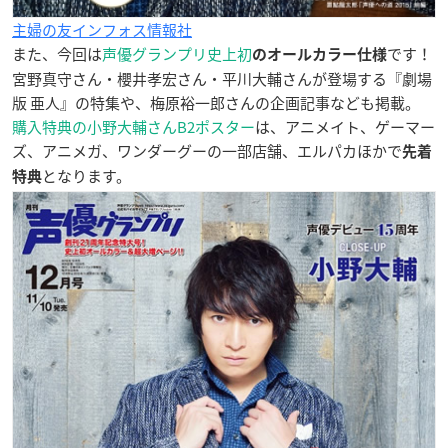
主婦の友インフォス情報社
また、今回は
声優グランプリ史上初
です！
のオールカラー仕様
宮野真守さん・櫻井孝宏さん・平川大輔さんが登場する『劇場
版 亜人』の特集や、梅原裕一郎さんの企画記事なども掲載。
購入特典の小野大輔さんB2ポスター
は、アニメイト、ゲーマー
ズ、アニメガ、ワンダーグーの一部店舗、エルパカほかで
先着
となります。
特典