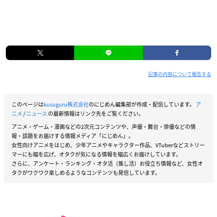
記事の内容について報告する
このページは
kusuguru株式会社
のにじめん編集部が作成・配信しています。
ア
ニメ
/
ニュース
の最新情報はリンク先をご覧ください。
アニメ・ゲーム・漫画などの2次元コンテンツや、声優・舞台・俳優などの情
報・話題をお届けする情報メディア「にじめん」。
女性向けアニメをはじめ、少年アニメやキャラクター作品、VTuberなどストリー
マーにも幅を広げ、オタクが気になる情報を幅広くお届けしています。
さらに、アンケート・ランキング・オタ活（推し活）お役立ち情報など、女性オ
タクがワクワク楽しめるようなコンテンツも発信しています。