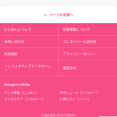
ページの先頭へ
にじめんについて
記事掲載について
お問い合わせ
プレスリリース送付先
利用規約
プライバシーポリシー
インフォマティブデータポリシ
運営会社
ー
kusuguru
media
アニメ情報［にじめん］
科学ニュース［ナゾロジー］
メンタルケア［ココロジー］
心理テスト［シンリ］
Copyright 2013 nijimen.