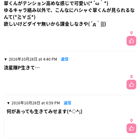
翠くんがテンション高めな感じで可愛い(*´ω｀*)
ゆるキャラ絡み以外で、こんなにハシャぐ翠くんが見られるな
んて(*≧∀≦*)
欲しいけどダイヤ無いから課金しなきや(´д｀|||)
0
2016年10月28日 at 4:40 PM
返信
流星隊P生きて…
0
2016年10月28日 at 6:59 PM
返信
何があっても生きてみせます(^◇^;)
0