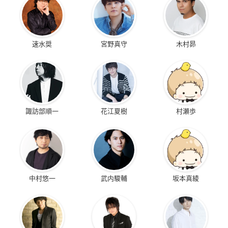
速水奨
宮野真守
木村昴
諏訪部順一
花江夏樹
村瀬歩
中村悠一
武内駿輔
坂本真綾