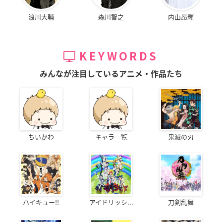
浪川大輔
森川智之
内山昂輝
KEYWORDS
みんなが注目しているアニメ・作品たち
ちいかわ
キャラ一覧
鬼滅の刃
ハイキュー!!
アイドリッシ...
刀剣乱舞