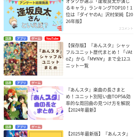
オタクが選ぶ「逢坂良太が演じ
るキャラ」ランキングTOP10！1
位は『ダイヤのA』沢村栄純【20
26年版】
2コメント
話題
アプリ
ゲーム
YouTube
【保存版】『あんスタ』シャッ
フルユニット歴代まとめ！「√At
oZ」から「M∀N∀」まで全12ユ
ニット一覧
話題
アプリ
ゲーム
『あんスタ』楽曲の長さまと
め！ユニット別短い曲TOP5&効
率的な周回曲の見つけ方を解説
【2024年最新】
話題
アプリ
ゲーム
【2025年最新版】『あんスタ』