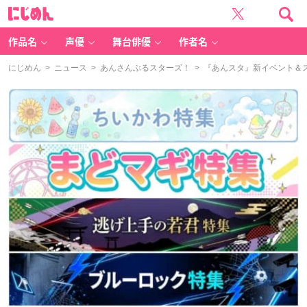
に
じ
め
ん
作品名
声優
舞台俳優
作者名
にじめん
>
ニュース
>
あんさんぶるスターズ！
> 『あんスタ』新イベント＆スカ