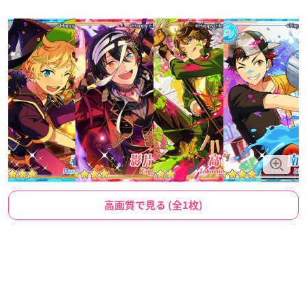
高画質で見る (全1枚)