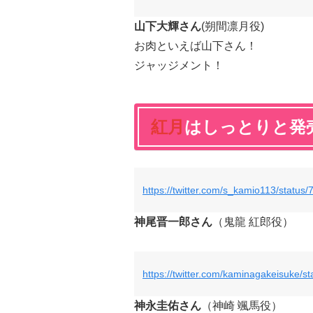
山下大輝さん
(朔間凛月役)
お肉といえば山下さん！
ジャッジメント！
紅月
はしっとりと発
https://twitter.com/s_kamio113/stat
神尾晋一郎さん
（鬼龍 紅郎役）
https://twitter.com/kaminagakeisuke
神永圭佑さん
（神崎 颯馬役）