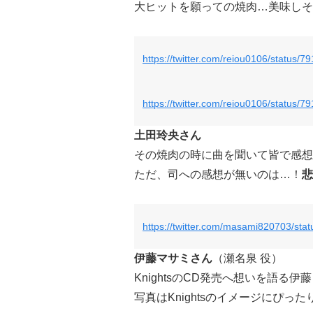
大ヒットを願っての焼肉…美味しそ
https://twitter.com/reiou0106/status
https://twitter.com/reiou0106/status
土田玲央さん
その焼肉の時に曲を聞いて皆で感想
ただ、司への感想が無いのは…！
悲
https://twitter.com/masami820703/st
伊藤マサミさん
（瀬名泉 役）
KnightsのCD発売へ想いを語る伊
写真はKnightsのイメージにぴっ