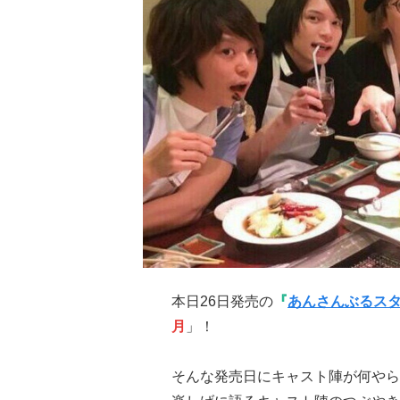
本日26日発売の
『
あんさんぶるス
月
」！
そんな発売日にキャスト陣が何やら