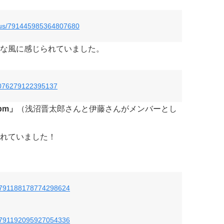
atus/791445985364807680
な風に感じられていました。
91076279122395137
pm」
（浅沼晋太郎さんと伊藤さんがメンバーとし
れていました！
us/791188178774298624
us/791192095927054336