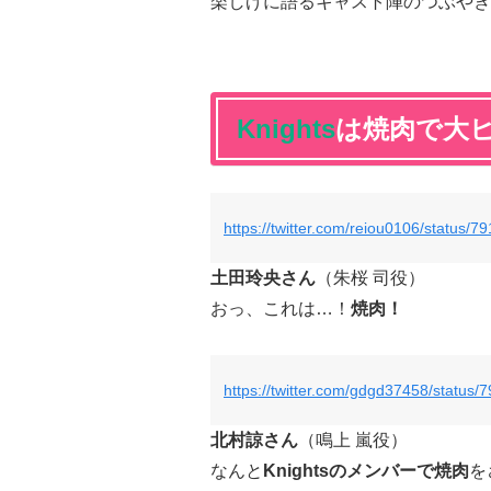
楽しげに語るキャスト陣のつぶやき
Knights
は焼肉で大
https://twitter.com/reiou0106/status
土田玲央さん
（朱桜 司役）
おっ、これは…！
焼肉！
https://twitter.com/gdgd37458/statu
北村諒さん
（鳴上 嵐役）
なんと
Knightsのメンバーで焼肉
を