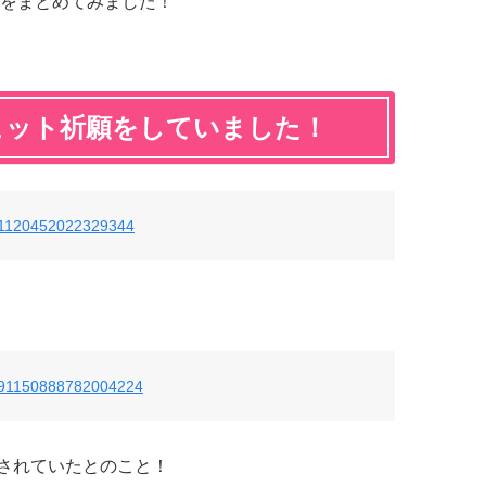
をまとめてみました！
ヒット祈願をしていました！
/791120452022329344
s/791150888782004224
されていたとのこと！