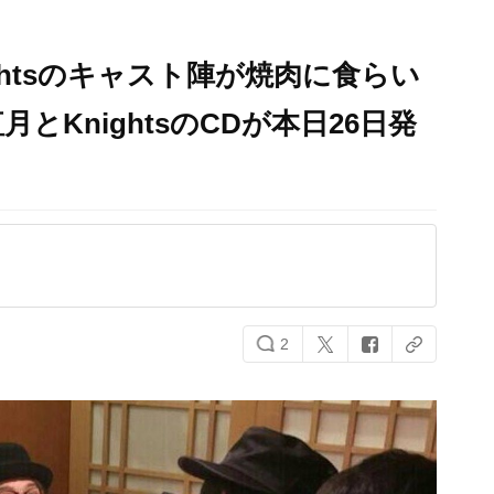
ghtsのキャスト陣が焼肉に食らい
とKnightsのCDが本日26日発
2