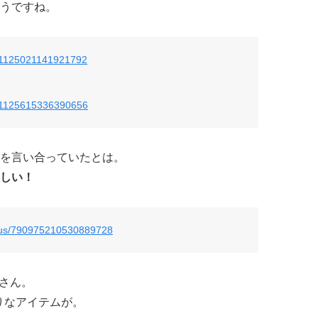
うですね。
/791125021141921792
/791125615336390656
を言い合っていたとは。
しい！
atus/790975210530889728
藤さん。
たりなアイテムが。