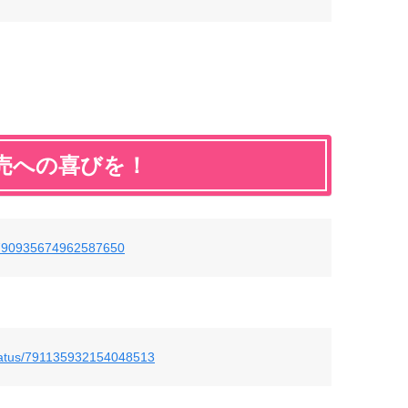
売への喜びを！
us/790935674962587650
/status/791135932154048513