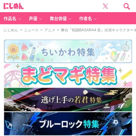
に
じ
め
ん
作品名
声優
舞台俳優
作者名
にじめん
>
ニュース
>
アニメ
> 舞台『戦国BASARA4 皇』出演キャラクタ