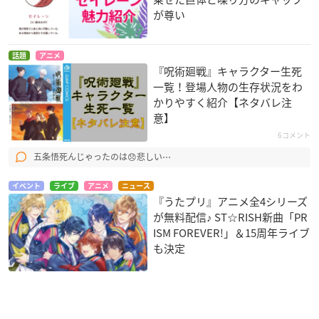
が尊い
話題
アニメ
『呪術廻戦』キャラクター生死
一覧！登場人物の生存状況をわ
かりやすく紹介【ネタバレ注
意】
6コメント
五条悟死んじゃったのは😞悲しい⋯
イベント
ライブ
アニメ
ニュース
『うたプリ』アニメ全4シリーズ
が無料配信♪ ST☆RISH新曲「PR
ISM FOREVER!」＆15周年ライブ
も決定