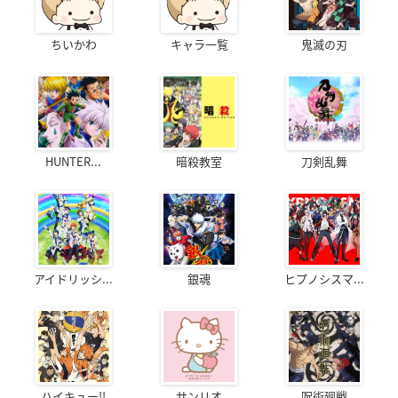
ちいかわ
キャラ一覧
鬼滅の刃
HUNTER...
暗殺教室
刀剣乱舞
アイドリッシ...
銀魂
ヒプノシスマ...
ハイキュー!!
サンリオ
呪術廻戦