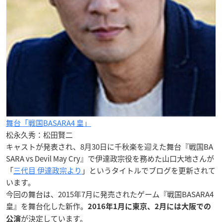
舞台「戦国BASARA4 皇」
松永久秀：松田賢二
キャストが発表され、8月30日に千秋楽を迎えた舞台『戦国BA
SARA vs Devil May Cry』で伊達政宗役を務めた山口大地さんが
「
三代目 伊達政宗より
」というタイトルでブログを更新されて
います。
今回の舞台は、2015年7月に発売されたゲーム『戦国BASARA4
皇』を舞台化した新作。
2016年1月に東京、2月には大阪での
が決定しています。
公演