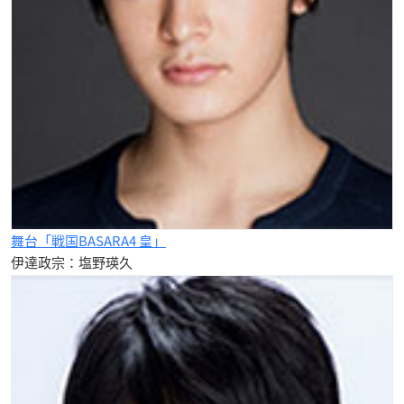
舞台「戦国BASARA4 皇」
伊達政宗：塩野瑛久