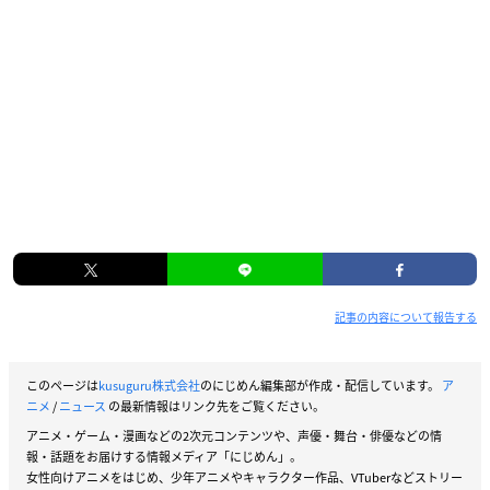
記事の内容について報告する
このページは
kusuguru株式会社
のにじめん編集部が作成・配信しています。
ア
ニメ
/
ニュース
の最新情報はリンク先をご覧ください。
アニメ・ゲーム・漫画などの2次元コンテンツや、声優・舞台・俳優などの情
報・話題をお届けする情報メディア「にじめん」。
女性向けアニメをはじめ、少年アニメやキャラクター作品、VTuberなどストリー