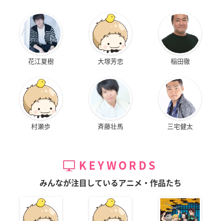
花江夏樹
大塚芳忠
稲田徹
村瀬歩
斉藤壮馬
三宅健太
KEYWORDS
みんなが注目しているアニメ・作品たち