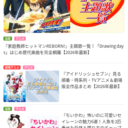
話題
アニメ
『家庭教師ヒットマンREBORN!』主題歌一覧！「Drawing day
s」はじめ歴代楽曲を完全網羅【2026年最新】
劇場アニメ
アニメ
『アイドリッシュセブン』見る
順番・時系列・TVアニメ＆劇場
版全作品まとめ【2026年最新】
話題
アニメ
『ちいかわ』怖いのに可愛いセ
イレーンの魅力6選！人魚を2匹
乗せた巨体と喋り方のギャップ