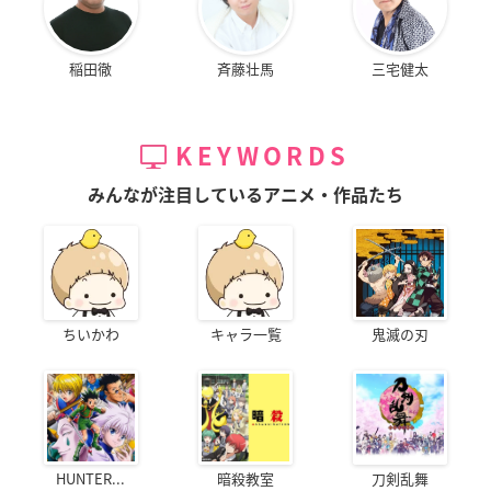
稲田徹
斉藤壮馬
三宅健太
KEYWORDS
みんなが注目しているアニメ・作品たち
ちいかわ
キャラ一覧
鬼滅の刃
HUNTER...
暗殺教室
刀剣乱舞