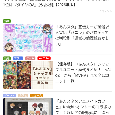
1位は『ダイヤのA』沢村栄純【2026年版】
2コメント
話題
「あんスタ」宣伝カーが風俗求
人宣伝「バニラ」のパロディで
批判殺到「運営の倫理観おかし
い」
話題
アプリ
ゲーム
YouTube
【保存版】『あんスタ』シャッ
フルユニット歴代まとめ！「√At
oZ」から「M∀N∀」まで全12ユ
ニット一覧
イベント
カフェ
ニュース
「あんスタ×アニメイトカフ
ェ」Knightsオンリーのコラボカ
フェ！超レアの眼鏡嵐に「ぶっ