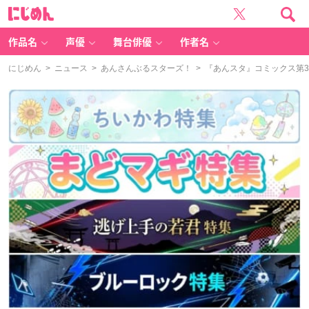
に
じ
め
ん
作品名
声優
舞台俳優
作者名
にじめん
>
ニュース
>
あんさんぶるスターズ！
> 『あんスタ』コミックス第3