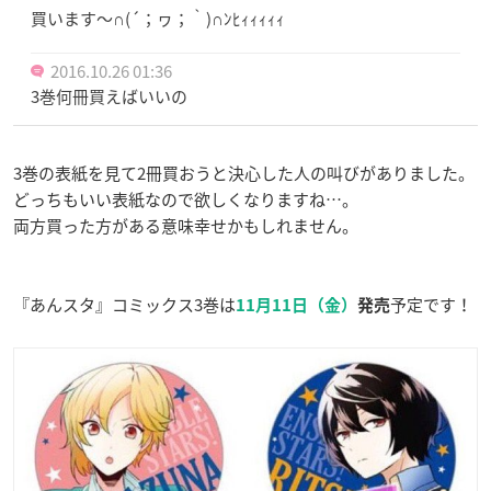
買います〜∩(´；ヮ；｀)∩ﾝﾋｨｨｨｨｨ
2016.10.26 01:36
3巻何冊買えばいいの
3巻の表紙を見て2冊買おうと決心した人の叫びがありました。
どっちもいい表紙なので欲しくなりますね…。
両方買った方がある意味幸せかもしれません。
『あんスタ』コミックス3巻は
予定です！
11月11日（金）
発売