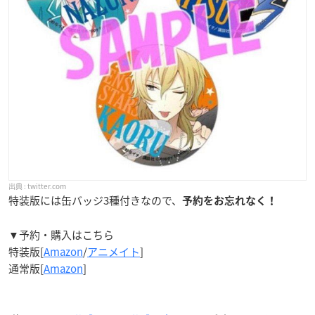
twitter.com
特装版には缶バッジ3種付きなので、
予約をお忘れなく！
▼予約・購入はこちら
特装版[
Amazon
/
アニメイト
]
通常版[
Amazon
]