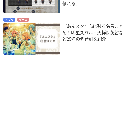
倒れる」
アプリ
ゲーム
『あんスタ』心に残る名言まと
め！明星スバル・天祥院英智な
ど25名の名台詞を紹介