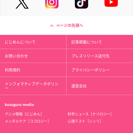
ページの先頭へ
にじめんについて
記事掲載について
お問い合わせ
プレスリリース送付先
利用規約
プライバシーポリシー
インフォマティブデータポリシ
運営会社
ー
kusuguru
media
アニメ情報［にじめん］
科学ニュース［ナゾロジー］
メンタルケア［ココロジー］
心理テスト［シンリ］