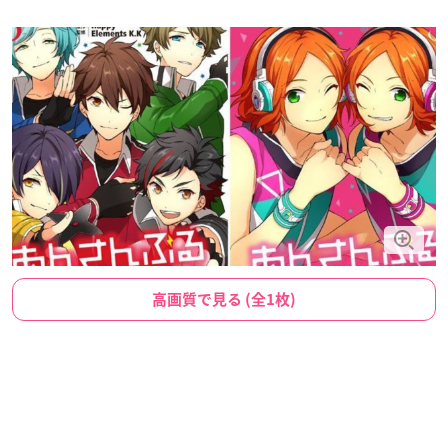
高画質で見る (全1枚)