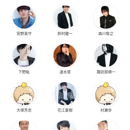
宮野真守
鈴村健一
森川智之
下野紘
速水奨
諏訪部順一
大塚芳忠
花江夏樹
村瀬歩