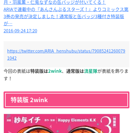
月・羽風薫・仁兎なずなの缶バッジが付いてくる！
ARIAで連載中の『あんさんぶるスターズ！』よりコミックス第
3巻の発売が決定しました！通常版と缶バッジ3種付き特装版
が…
2016-09-24 17:20
https://twitter.com/ARIA_henshubu/status/79085241260079
1042
今回の表紙は
、
が表紙を飾りま
特装版は
2wink
通常版は
流星隊
す！
特装版 2wink